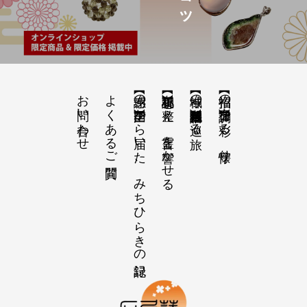
お問い合わせ
よくあるご質問
【感謝の声】全国から届いた、みちひらきの記録
【祝詞集】心を整え、言霊を響かせる
【神域の系譜】神社仏閣・自然を巡る旅
【招福の調律】日々を彩る、懐守り