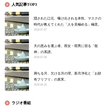
人気記事TOP3
隠された口元、曝け出される本性。マスクの
時代が教えてくれた「人を見極める」極意。
2020.07.07
天の恵みを運ぶ者。雨女・雨男に宿る「龍
神」の系譜。
2020.07.06
満ちる月、欠ける月の理。新月浄化と「お財
布フリフリ」の真実。
2020.06.26
ラジオ番組