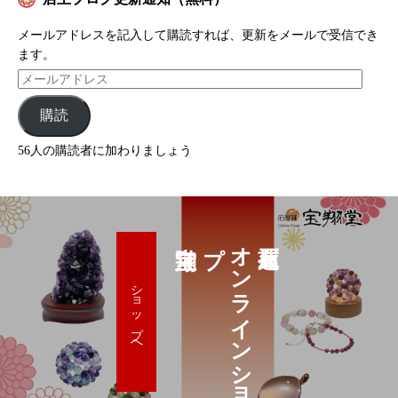
メールアドレスを記入して購読すれば、更新をメールで受信でき
ます。
購読
56人の購読者に加わりましょう
プ
オ
ン
ラ
イ
ン
シ
ョ
ッ
ショップへ