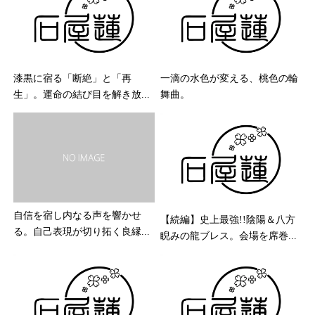
漆黒に宿る「断絶」と「再
一滴の水色が変える、桃色の輪
生」。運命の結び目を解き放...
舞曲。
自信を宿し内なる声を響かせ
【続編】史上最強!!陰陽＆八方
る。自己表現が切り拓く良縁...
睨みの龍ブレス。会場を席巻...