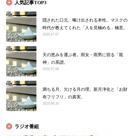
人気記事TOP3
隠された口元、曝け出される本性。マスクの
時代が教えてくれた「人を見極める」極意。
2020.07.07
天の恵みを運ぶ者。雨女・雨男に宿る「龍
神」の系譜。
2020.07.06
満ちる月、欠ける月の理。新月浄化と「お財
布フリフリ」の真実。
2020.06.26
ラジオ番組