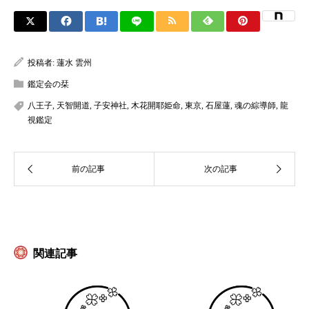
投稿者:
蓮水 雲州
鑑定会の栞
八王子
,
天智開道
,
子安神社
,
木花開耶姫命
,
東京
,
石屋蓮
,
魂の綜導師
,
龍
視鑑定
関連記事