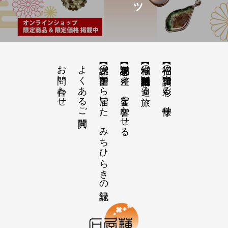
お問い合わせ
よくあるご質問
【感謝の声】全国から届いた、みちひらきの記録
【祝詞集】心を整え、言霊を響かせる
【神域の系譜】神社仏閣・自然を巡る旅
【招福の調律】日々を彩る、懐守り