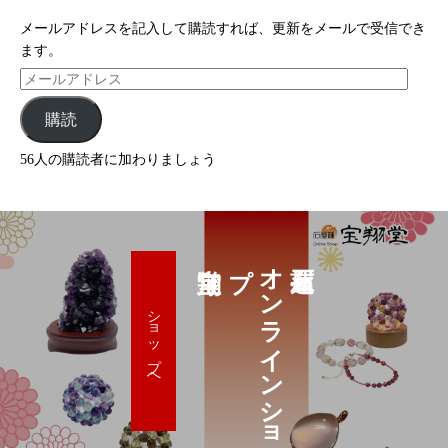
メールアドレスを記入して購読すれば、更新をメールで受信でき
ます。
購読
56人の購読者に加わりましょう
プ
オ
ン
ラ
イ
ン
シ
ョ
ッ
ショップへ