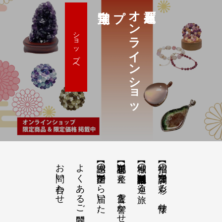
プ
オ
ン
ラ
イ
ン
シ
ョ
ッ
ショップへ
お問い合わせ
よくあるご質問
【感謝の声】全国から届いた、みちひらきの記録
【祝詞集】心を整え、言霊を響かせる
【神域の系譜】神社仏閣・自然を巡る旅
【招福の調律】日々を彩る、懐守り