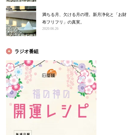
満ちる月、欠ける月の理。新月浄化と「お財
布フリフリ」の真実。
2020.06.26
ラジオ番組