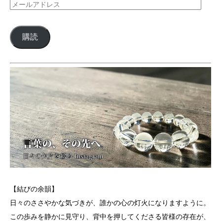
メ
ー
ル
購読
ア
ド
レ
ス
【結びの余韻】
日々のささやかな気づきが、誰かの心の灯火になりますように。
この歩みを静かに見守り、背中を押してくださる皆様の存在が、