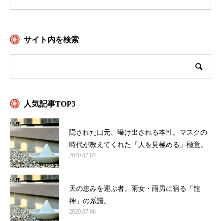
サイト内を検索
人気記事TOP3
隠された口元、曝け出される本性。マスクの
時代が教えてくれた「人を見極める」極意。
2020.07.07
天の恵みを運ぶ者。雨女・雨男に宿る「龍
神」の系譜。
2020.07.06