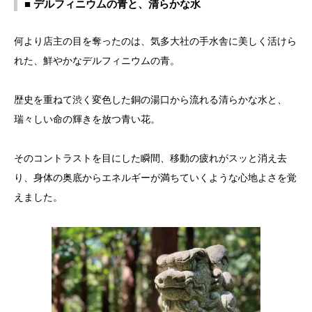
■ デルフィニウムの青と、清らかな水
何より店主の目を奪ったのは、気多大社の手水舎に美しく活けら
れた、鮮やかなデルフィニウムの青。
歴史を重ねて渋く変色した銅の湯口から流れる清らかな水と、
瑞々しい命の輝きを放つ青い花。
そのコントラストを目にした瞬間、移動の疲れがスッと消え去
り、身体の奥底からエネルギーが満ちていくような心地よさを覚
えました。