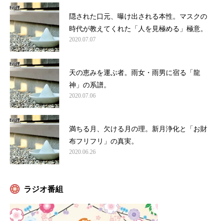
隠された口元、曝け出される本性。マスクの
時代が教えてくれた「人を見極める」極意。
2020.07.07
天の恵みを運ぶ者。雨女・雨男に宿る「龍
神」の系譜。
2020.07.06
満ちる月、欠ける月の理。新月浄化と「お財
布フリフリ」の真実。
2020.06.26
ラジオ番組