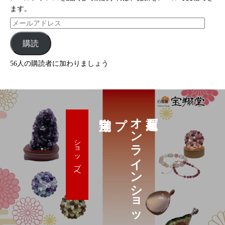
ます。
購読
56人の購読者に加わりましょう
プ
オ
ン
ラ
イ
ン
シ
ョ
ッ
ショップへ