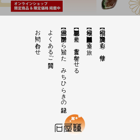
お問い合わせ
よくあるご質問
【感謝の声】全国から届いた、みちひらきの記録
【祝詞集】心を整え、言霊を響かせる
【神域の系譜】神社仏閣・自然を巡る旅
【招福の調律】日々を彩る、懐守り