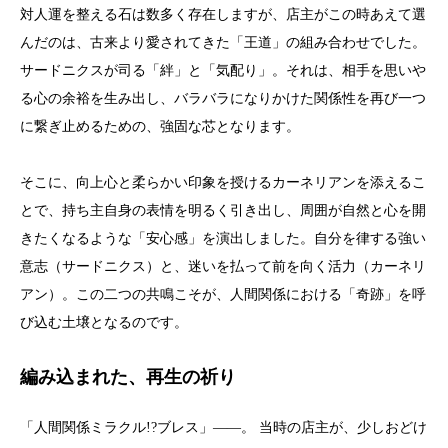
対人運を整える石は数多く存在しますが、店主がこの時あえて選
んだのは、古来より愛されてきた「王道」の組み合わせでした。
サードニクスが司る「絆」と「気配り」。それは、相手を思いや
る心の余裕を生み出し、バラバラになりかけた関係性を再び一つ
に繋ぎ止めるための、強固な芯となります。
そこに、向上心と柔らかい印象を授けるカーネリアンを添えるこ
とで、持ち主自身の表情を明るく引き出し、周囲が自然と心を開
きたくなるような「安心感」を演出しました。自分を律する強い
意志（サードニクス）と、迷いを払って前を向く活力（カーネリ
アン）。この二つの共鳴こそが、人間関係における「奇跡」を呼
び込む土壌となるのです。
編み込まれた、再生の祈り
「人間関係ミラクル!?ブレス」――。 当時の店主が、少しおどけ