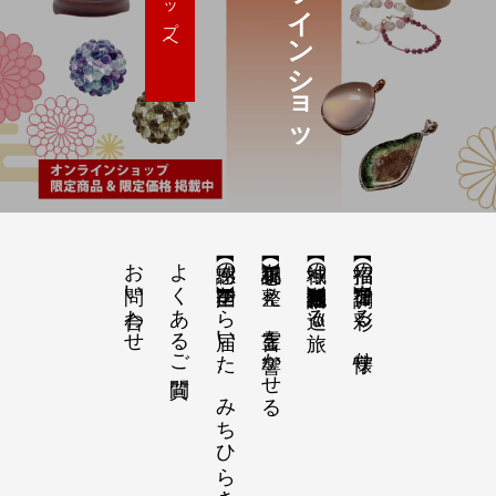
オ
ン
ラ
イ
ン
シ
ョ
ッ
ショップへ
お問い合わせ
よくあるご質問
【感謝の声】全国から届いた、みちひらきの記録
【祝詞集】心を整え、言霊を響かせる
【神域の系譜】神社仏閣・自然を巡る旅
【招福の調律】日々を彩る、懐守り