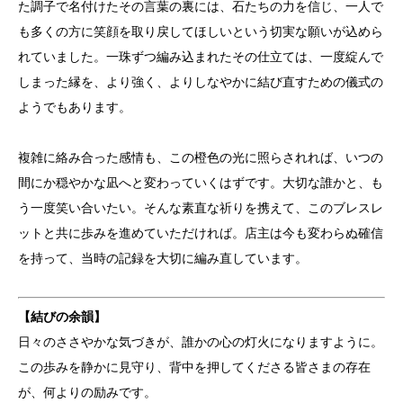
た調子で名付けたその言葉の裏には、石たちの力を信じ、一人で
も多くの方に笑顔を取り戻してほしいという切実な願いが込めら
れていました。一珠ずつ編み込まれたその仕立ては、一度綻んで
しまった縁を、より強く、よりしなやかに結び直すための儀式の
ようでもあります。
複雑に絡み合った感情も、この橙色の光に照らされれば、いつの
間にか穏やかな凪へと変わっていくはずです。大切な誰かと、も
う一度笑い合いたい。そんな素直な祈りを携えて、このブレスレ
ットと共に歩みを進めていただければ。店主は今も変わらぬ確信
を持って、当時の記録を大切に編み直しています。
【結びの余韻】
日々のささやかな気づきが、誰かの心の灯火になりますように。
この歩みを静かに見守り、背中を押してくださる皆さまの存在
が、何よりの励みです。