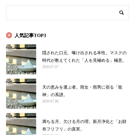
人気記事TOP3
隠された口元、曝け出される本性。マスクの
時代が教えてくれた「人を見極める」極意。
2020.07.07
天の恵みを運ぶ者。雨女・雨男に宿る「龍
神」の系譜。
2020.07.06
満ちる月、欠ける月の理。新月浄化と「お財
布フリフリ」の真実。