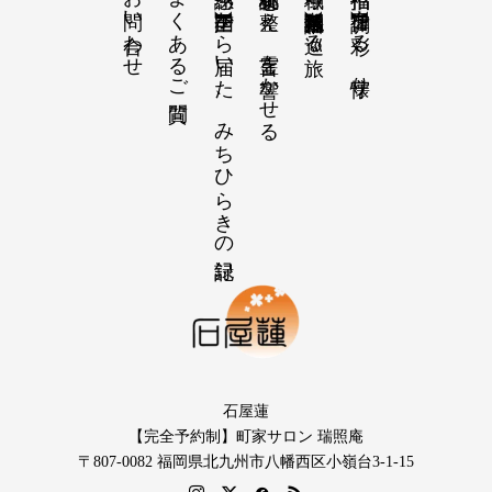
お問い合わせ
よくあるご質問
【感謝の声】全国から届いた、みちひらきの記録
【祝詞集】心を整え、言霊を響かせる
【神域の系譜】神社仏閣・自然を巡る旅
【招福の調律】日々を彩る、懐守り
石屋蓮
【完全予約制】町家サロン 瑞照庵
〒807-0082 福岡県北九州市八幡西区小嶺台3-1-15