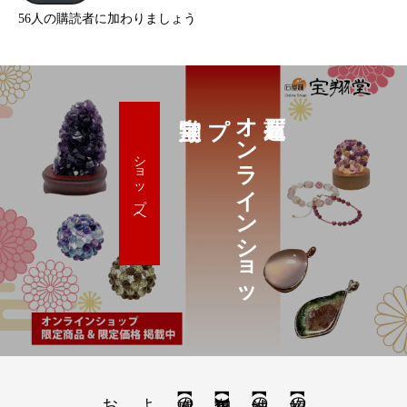
56人の購読者に加わりましょう
プ
オ
ン
ラ
イ
ン
シ
ョ
ッ
ショップへ