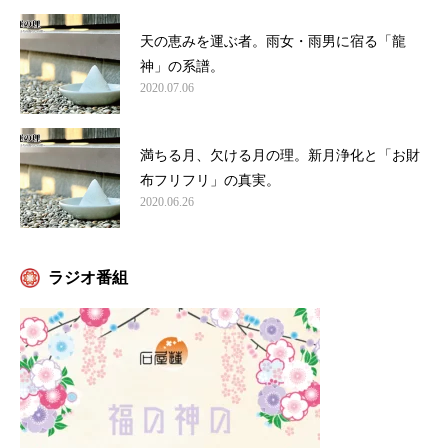
天の恵みを運ぶ者。雨女・雨男に宿る「龍
神」の系譜。
2020.07.06
満ちる月、欠ける月の理。新月浄化と「お財
布フリフリ」の真実。
2020.06.26
ラジオ番組