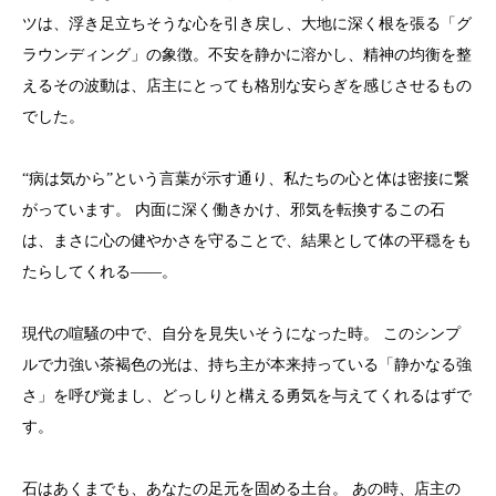
ツは、浮き足立ちそうな心を引き戻し、大地に深く根を張る「グ
ラウンディング」の象徴。不安を静かに溶かし、精神の均衡を整
えるその波動は、店主にとっても格別な安らぎを感じさせるもの
でした。
“病は気から”という言葉が示す通り、私たちの心と体は密接に繋
がっています。 内面に深く働きかけ、邪気を転換するこの石
は、まさに心の健やかさを守ることで、結果として体の平穏をも
たらしてくれる——。
現代の喧騒の中で、自分を見失いそうになった時。 このシンプ
ルで力強い茶褐色の光は、持ち主が本来持っている「静かなる強
さ」を呼び覚まし、どっしりと構える勇気を与えてくれるはずで
す。
石はあくまでも、あなたの足元を固める土台。 あの時、店主の