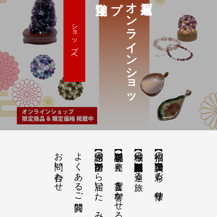
プ
オ
ン
ラ
イ
ン
シ
ョ
ッ
ショップへ
お問い合わせ
よくあるご質問
【感謝の声】全国から届いた、みちひらきの記録
【祝詞集】心を整え、言霊を響かせる
【神域の系譜】神社仏閣・自然を巡る旅
【招福の調律】日々を彩る、懐守り