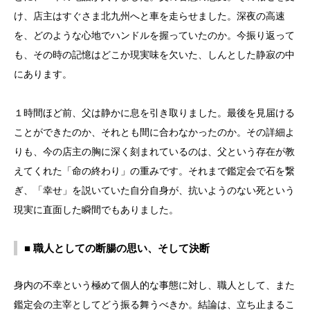
け、店主はすぐさま北九州へと車を走らせました。深夜の高速
を、どのような心地でハンドルを握っていたのか。今振り返って
も、その時の記憶はどこか現実味を欠いた、しんとした静寂の中
にあります。
１時間ほど前、父は静かに息を引き取りました。最後を見届ける
ことができたのか、それとも間に合わなかったのか。その詳細よ
りも、今の店主の胸に深く刻まれているのは、父という存在が教
えてくれた「命の終わり」の重みです。それまで鑑定会で石を繋
ぎ、「幸せ」を説いていた自分自身が、抗いようのない死という
現実に直面した瞬間でもありました。
■ 職人としての断腸の思い、そして決断
身内の不幸という極めて個人的な事態に対し、職人として、また
鑑定会の主宰としてどう振る舞うべきか。結論は、立ち止まるこ