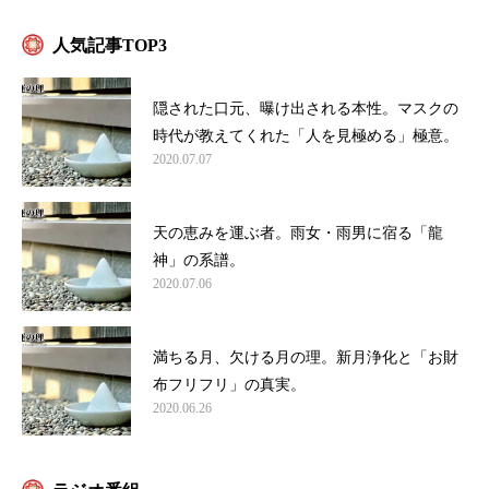
人気記事TOP3
隠された口元、曝け出される本性。マスクの
時代が教えてくれた「人を見極める」極意。
2020.07.07
天の恵みを運ぶ者。雨女・雨男に宿る「龍
神」の系譜。
2020.07.06
満ちる月、欠ける月の理。新月浄化と「お財
布フリフリ」の真実。
2020.06.26