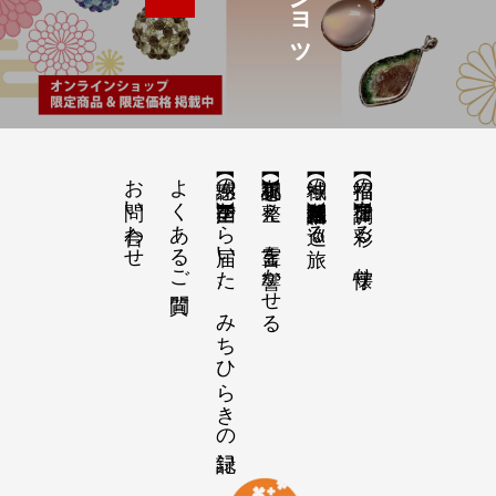
お問い合わせ
よくあるご質問
【感謝の声】全国から届いた、みちひらきの記録
【祝詞集】心を整え、言霊を響かせる
【神域の系譜】神社仏閣・自然を巡る旅
【招福の調律】日々を彩る、懐守り