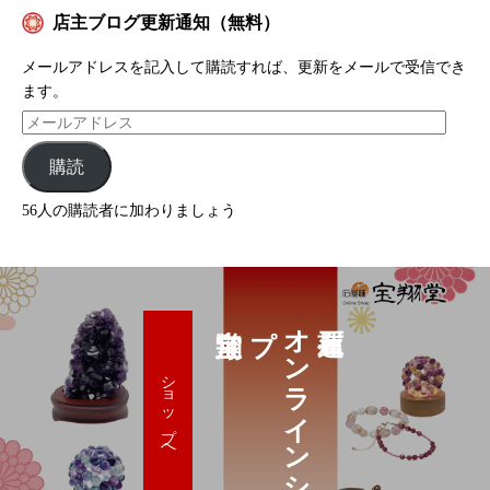
店主ブログ更新通知（無料）
メールアドレスを記入して購読すれば、更新をメールで受信でき
ます。
購読
56人の購読者に加わりましょう
プ
オ
ン
ラ
イ
ン
シ
ョ
ッ
ショップへ