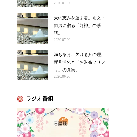
2020.07.07
天の恵みを運ぶ者。雨女・
雨男に宿る「龍神」の系
譜。
2020.07.06
満ちる月、欠ける月の理。
新月浄化と「お財布フリフ
リ」の真実。
2020.06.26
ラジオ番組