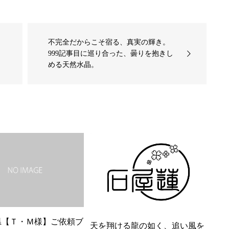
不完全だからこそ宿る、真実の輝き。
999記事目に巡り合った、曇りを抱きし
める天然水晶。
県【Ｔ・Ｍ様】ご依頼ブ
天を翔ける龍の如く、追い風を