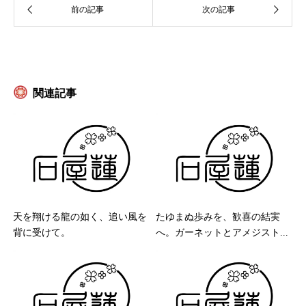
関連記事
天を翔ける龍の如く、追い風を
たゆまぬ歩みを、歓喜の結実
背に受けて。
へ。ガーネットとアメジスト...