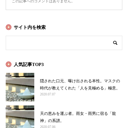
この記事へのコメントはありません。
サイト内を検索
人気記事TOP3
隠された口元、曝け出される本性。マスクの
時代が教えてくれた「人を見極める」極意。
2020.07.07
天の恵みを運ぶ者。雨女・雨男に宿る「龍
神」の系譜。
2020.07.06