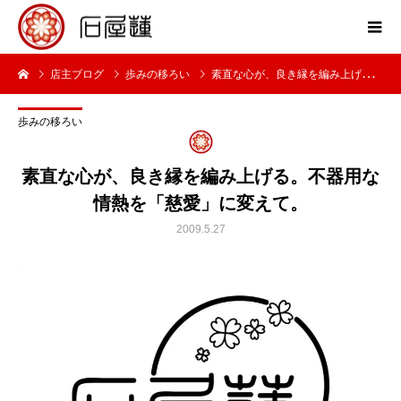
店主ブログ
歩みの移ろい
素直な心が、良き縁を編み上げる。不器用な情熱を「慈愛」に変えて。
歩みの移ろい
素直な心が、良き縁を編み上げる。不器用な
情熱を「慈愛」に変えて。
2009.5.27