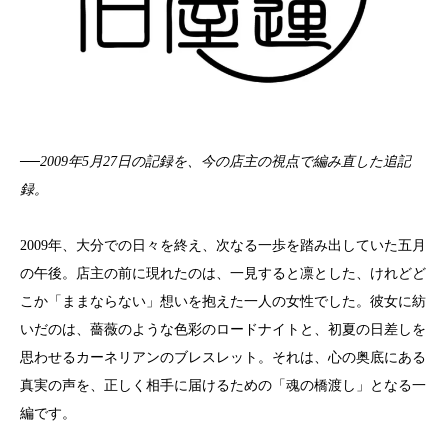
──2009年5月27日の記録を、今の店主の視点で編み直した追記
録。
2009年、大分での日々を終え、次なる一歩を踏み出していた五月
の午後。店主の前に現れたのは、一見すると凛とした、けれどど
こか「ままならない」想いを抱えた一人の女性でした。彼女に紡
いだのは、薔薇のような色彩のロードナイトと、初夏の日差しを
思わせるカーネリアンのブレスレット。それは、心の奥底にある
真実の声を、正しく相手に届けるための「魂の橋渡し」となる一
編です。