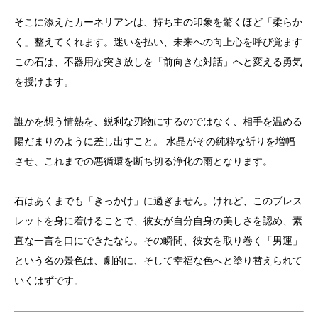
そこに添えたカーネリアンは、持ち主の印象を驚くほど「柔らか
く」整えてくれます。迷いを払い、未来への向上心を呼び覚ます
この石は、不器用な突き放しを「前向きな対話」へと変える勇気
を授けます。
誰かを想う情熱を、鋭利な刃物にするのではなく、相手を温める
陽だまりのように差し出すこと。 水晶がその純粋な祈りを増幅
させ、これまでの悪循環を断ち切る浄化の雨となります。
石はあくまでも「きっかけ」に過ぎません。けれど、このブレス
レットを身に着けることで、彼女が自分自身の美しさを認め、素
直な一言を口にできたなら。その瞬間、彼女を取り巻く「男運」
という名の景色は、劇的に、そして幸福な色へと塗り替えられて
いくはずです。