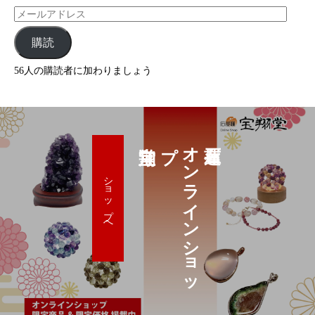
購読
56人の購読者に加わりましょう
プ
オ
ン
ラ
イ
ン
シ
ョ
ッ
ショップへ