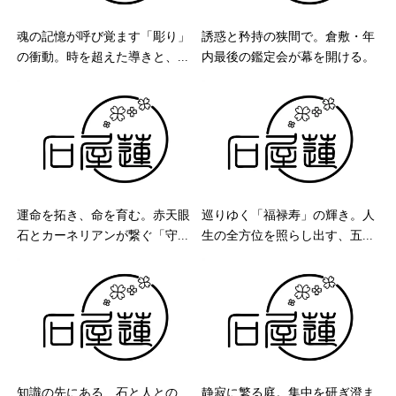
魂の記憶が呼び覚ます「彫り」
誘惑と矜持の狭間で。倉敷・年
の衝動。時を超えた導きと、...
内最後の鑑定会が幕を開ける。
運命を拓き、命を育む。赤天眼
巡りゆく「福禄寿」の輝き。人
石とカーネリアンが繋ぐ「守...
生の全方位を照らし出す、五...
知識の先にある、石と人との
静寂に繁る庭。集中を研ぎ澄ま