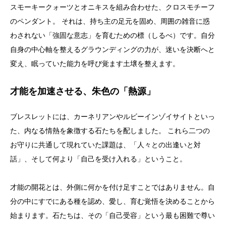
スモーキークォーツとオニキスを組み合わせた、クロスモチーフ
のペンダント。 それは、持ち主の足元を固め、周囲の雑音に惑
わされない「強固な意志」を育むための標（しるべ）です。自分
自身の中心軸を整えるグラウンディングの力が、迷いを決断へと
変え、眠っていた能力を呼び覚ます土壌を整えます。
才能を加速させる、朱色の「熱源」
ブレスレットには、カーネリアンやルビーインゾイサイトといっ
た、内なる情熱を象徴する石たちを配しました。 これら二つの
お守りに共通して現れていた課題は、「人々との出逢いと対
話」、そして何より「自己を受け入れる」ということ。
才能の開花とは、外側に何かを付け足すことではありません。自
分の中にすでにある種を認め、愛し、育む覚悟を決めることから
始まります。石たちは、その「自己受容」という最も困難で尊い