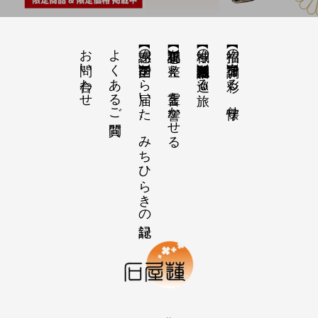
お問い合わせ
よくあるご質問
【感謝の声】全国から届いた、みちひらきの記録
【祝詞集】心を整え、言霊を響かせる
【神域の系譜】神社仏閣・自然を巡る旅
【招福の調律】日々を彩る、懐守り