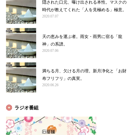
隠された口元、曝け出される本性。マスクの
時代が教えてくれた「人を見極める」極意。
2020.07.07
天の恵みを運ぶ者。雨女・雨男に宿る「龍
神」の系譜。
2020.07.06
満ちる月、欠ける月の理。新月浄化と「お財
布フリフリ」の真実。
2020.06.26
ラジオ番組