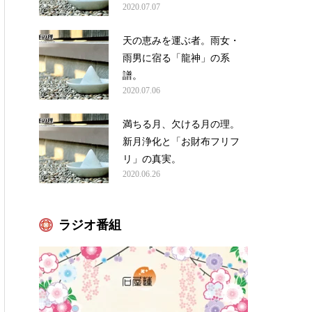
2020.07.07
天の恵みを運ぶ者。雨女・
雨男に宿る「龍神」の系
譜。
2020.07.06
満ちる月、欠ける月の理。
新月浄化と「お財布フリフ
リ」の真実。
2020.06.26
ラジオ番組