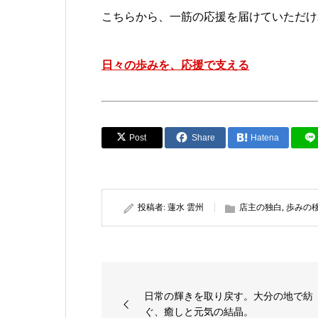
こちらから、一筋の応援を届けていただけ
日々の歩みを、応援で支える
Post
Share
Hatena
投稿者:
蓮水 雲州
店主の独白
,
歩みの
日常の輝きを取り戻す。大分の地で紡
ぐ、癒しと元気の結晶。