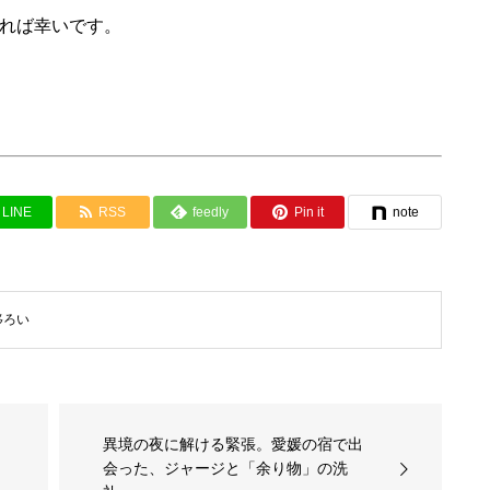
れば幸いです。
LINE
RSS
feedly
Pin it
note
移ろい
異境の夜に解ける緊張。愛媛の宿で出
会った、ジャージと「余り物」の洗