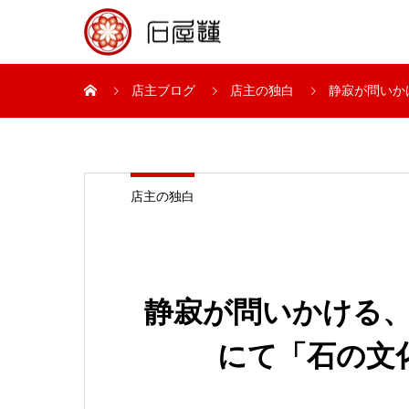
店主ブログ
店主の独白
静寂が問いか
店主の独白
静寂が問いかける
にて「石の文