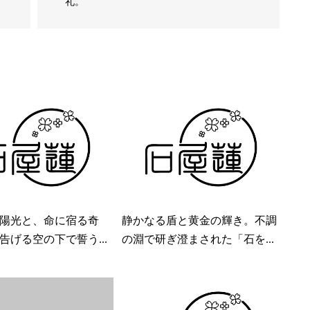
礼。
陽光と、命に宿る奇
静かなる盾と黄金の輝き。不調
告げる空の下で誓う...
の淵で研ぎ澄まされた「石を...