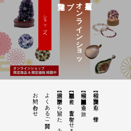
プ
オ
ン
ラ
イ
ン
シ
ョ
ッ
ショップへ
お問い合わせ
よくあるご質問
【感謝の声】全国から届いた、みちひらきの記録
【祝詞集】心を整え、言霊を響かせる
【神域の系譜】神社仏閣・自然を巡る旅
【招福の調律】日々を彩る、懐守り