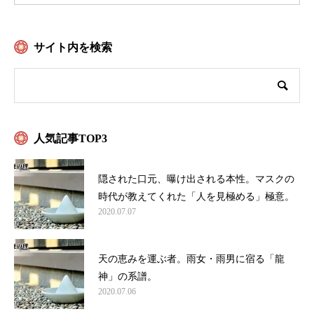
サイト内を検索
人気記事TOP3
隠された口元、曝け出される本性。マスクの
時代が教えてくれた「人を見極める」極意。
2020.07.07
天の恵みを運ぶ者。雨女・雨男に宿る「龍
神」の系譜。
2020.07.06