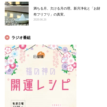
満ちる月、欠ける月の理。新月浄化と「お財
布フリフリ」の真実。
2020.06.26
ラジオ番組