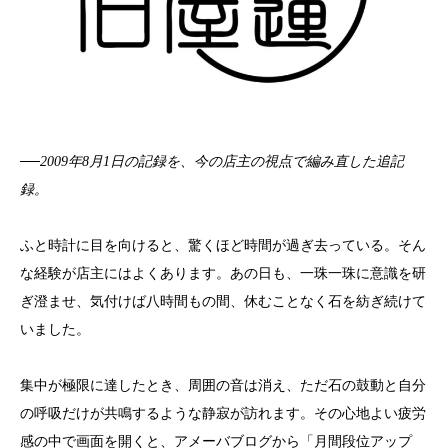
──2009年8月1日の記録を、今の店主の視点で編み直した追記
録。
ふと時計に目を向けると、驚くほど時間が過ぎ去っている。そん
な経験が店主にはよくあります。あの日も、一珠一珠に意識を研
ぎ澄ませ、気付けば八時間もの間、休むことなく石を紡ぎ続けて
いました。
集中が極限に達したとき、周囲の音は消え、ただ石の鼓動と自分
の呼吸だけが共鳴するような静寂が訪れます。その心地よい疲労
感の中で画面を開くと、アメーバブログから「月間段位アップ