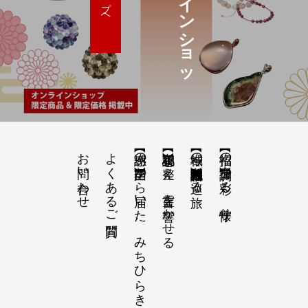
オ
ン
ラ
イ
ン
シ
ョ
ッ
お問い合わせ
よくあるご質問
【感謝の声】全国から届いた、みちひらきの記録
【祝詞集】心を整え、言霊を響かせる
【神域の系譜】神社仏閣・自然を巡る旅
【招福の調律】日々を彩る、懐守り