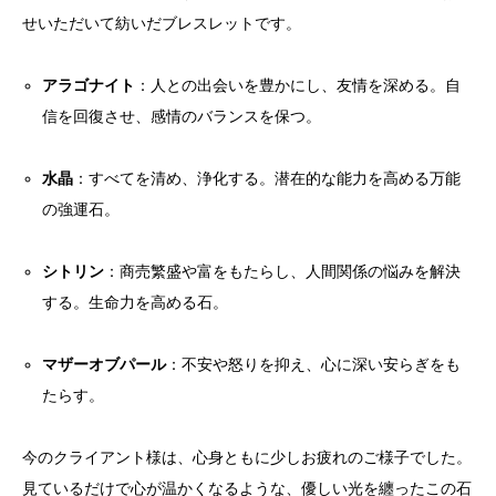
せいただいて紡いだブレスレットです。
アラゴナイト
：人との出会いを豊かにし、友情を深める。自
信を回復させ、感情のバランスを保つ。
水晶
：すべてを清め、浄化する。潜在的な能力を高める万能
の強運石。
シトリン
：商売繁盛や富をもたらし、人間関係の悩みを解決
する。生命力を高める石。
マザーオブパール
：不安や怒りを抑え、心に深い安らぎをも
たらす。
今のクライアント様は、心身ともに少しお疲れのご様子でした。
見ているだけで心が温かくなるような、優しい光を纏ったこの石