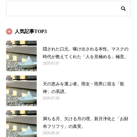
人気記事TOP3
隠された口元、曝け出される本性。マスクの
時代が教えてくれた「人を見極める」極意。
2020.07.07
天の恵みを運ぶ者。雨女・雨男に宿る「龍
神」の系譜。
2020.07.06
満ちる月、欠ける月の理。新月浄化と「お財
布フリフリ」の真実。
2020.06.26