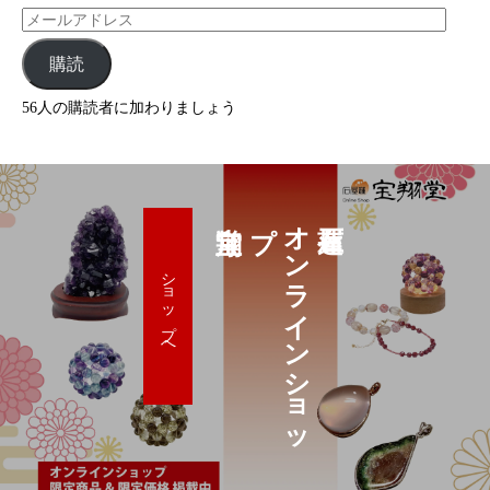
購読
56人の購読者に加わりましょう
プ
オ
ン
ラ
イ
ン
シ
ョ
ッ
ショップへ