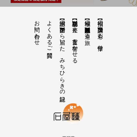
お問い合わせ
よくあるご質問
【感謝の声】全国から届いた、みちひらきの記録
【祝詞集】心を整え、言霊を響かせる
【神域の系譜】神社仏閣・自然を巡る旅
【招福の調律】日々を彩る、懐守り