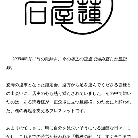
──2009年6月11日の記録を、今の店主の視点で編み直した追記
録。
怒涛の週末となった鑑定会。遠方から足を運んでくださる皆様と
の出会いに、店主の心も熱く満たされていました。その中で紡い
だのは、ある読者様が「正念場に立つ旦那様」のためにと願われ
た、魂の再起を支えるブレスレットです。
あまりの忙しさに、時に自分を見失いそうになる過酷な日々。し
かし、これまでの苦労が報われる「収穫の刻」は、すぐそこまで