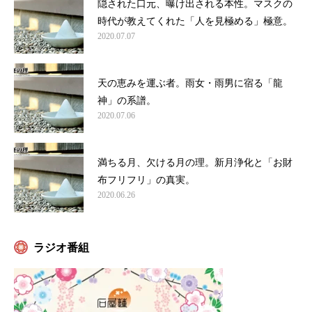
隠された口元、曝け出される本性。マスクの
時代が教えてくれた「人を見極める」極意。
2020.07.07
天の恵みを運ぶ者。雨女・雨男に宿る「龍
神」の系譜。
2020.07.06
満ちる月、欠ける月の理。新月浄化と「お財
布フリフリ」の真実。
2020.06.26
ラジオ番組