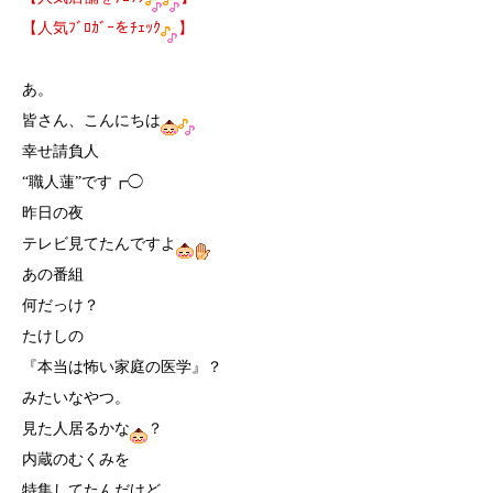
【人気ﾌﾞﾛｶﾞｰをﾁｪｯｸ
】
あ。
皆さん、こんにちは
幸せ請負人
“職人蓮”です┏◯
昨日の夜
テレビ見てたんですよ
あの番組
何だっけ？
たけしの
『本当は怖い家庭の医学』？
みたいなやつ。
見た人居るかな
？
内蔵のむくみを
特集してたんだけど