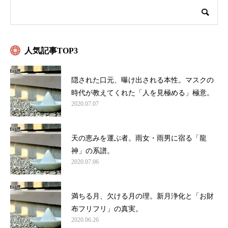
人気記事TOP3
隠された口元、曝け出される本性。マスクの
時代が教えてくれた「人を見極める」極意。
2020.07.07
天の恵みを運ぶ者。雨女・雨男に宿る「龍
神」の系譜。
2020.07.06
満ちる月、欠ける月の理。新月浄化と「お財
布フリフリ」の真実。
2020.06.26