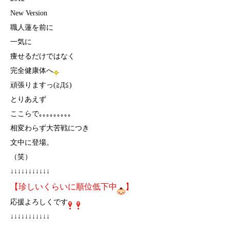
New Version
職人蓮を前に
一気に
痩せるだけではなく
完全健康体へ
頑張りますっ(≧Д≦)ゞ
とりあえず
ここらで｡｡｡｡｡｡｡｡｡
相変わらず大苦戦につき
文中に登場。
（笑）
↓↓↓↓↓↓↓↓↓↓↓
【珍しいくらいに順位低下中
】
応援よろしくです
↓↓↓↓↓↓↓↓↓↓↓