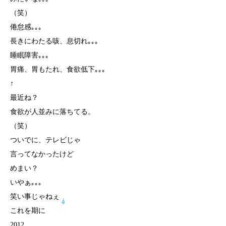
（笑）
倦怠感｡｡｡
長きにわたる咳、息切れ｡｡｡
睡眠障害｡｡｡
胃痛、胃もたれ、食欲低下｡｡｡
↑
最近ね？
食欲が人並みに落ちてる。
（笑）
ついでに、テレビじゃ
言ってなかったけど
めまい？
いやぁ｡｡｡
笑い事じゃねぇ
これを期に
2012