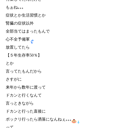
もぉね｡｡｡
症状とか生活習慣とか
腎臓の症状以外
全部当てはまったもんで
心不全予備軍
放置してたら
【５年生存率50％】
とか
言ってたもんだから
さすがに
来年から数年に渡って
ドカンと行くなんて
言っときながら
ドカンと行った直後に
ポックリ行ったら洒落になんねぇ｡｡｡
って