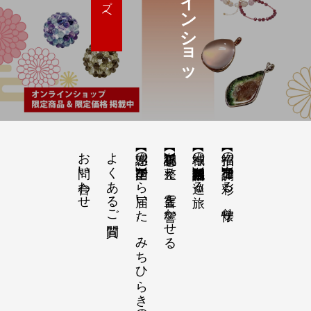
オ
ン
ラ
イ
ン
シ
ョ
ッ
お問い合わせ
よくあるご質問
【感謝の声】全国から届いた、みちひらきの記録
【祝詞集】心を整え、言霊を響かせる
【神域の系譜】神社仏閣・自然を巡る旅
【招福の調律】日々を彩る、懐守り