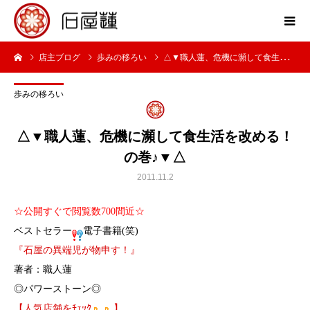
店主ブログ
歩みの移ろい
△▼職人蓮、危機に瀕して食生活を改める！の巻♪▼△
歩みの移ろい
△▼職人蓮、危機に瀕して食生活を改める！
の巻♪▼△
2011.11.2
☆公開すぐで閲覧数700間近☆
ベストセラー
電子書籍(笑)
『石屋の異端児が物申す！』
著者：職人蓮
◎パワーストーン◎
【人気店舗をﾁｪｯｸ
】