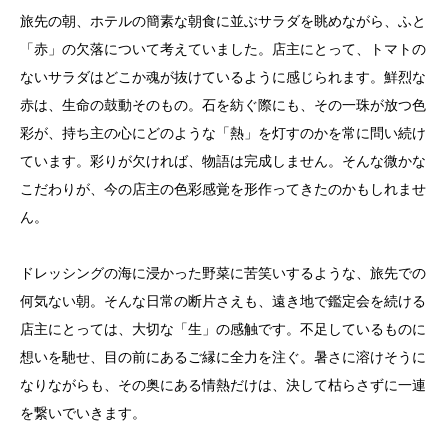
旅先の朝、ホテルの簡素な朝食に並ぶサラダを眺めながら、ふと
「赤」の欠落について考えていました。店主にとって、トマトの
ないサラダはどこか魂が抜けているように感じられます。鮮烈な
赤は、生命の鼓動そのもの。石を紡ぐ際にも、その一珠が放つ色
彩が、持ち主の心にどのような「熱」を灯すのかを常に問い続け
ています。彩りが欠ければ、物語は完成しません。そんな微かな
こだわりが、今の店主の色彩感覚を形作ってきたのかもしれませ
ん。
ドレッシングの海に浸かった野菜に苦笑いするような、旅先での
何気ない朝。そんな日常の断片さえも、遠き地で鑑定会を続ける
店主にとっては、大切な「生」の感触です。不足しているものに
想いを馳せ、目の前にあるご縁に全力を注ぐ。暑さに溶けそうに
なりながらも、その奥にある情熱だけは、決して枯らさずに一連
を繋いでいきます。