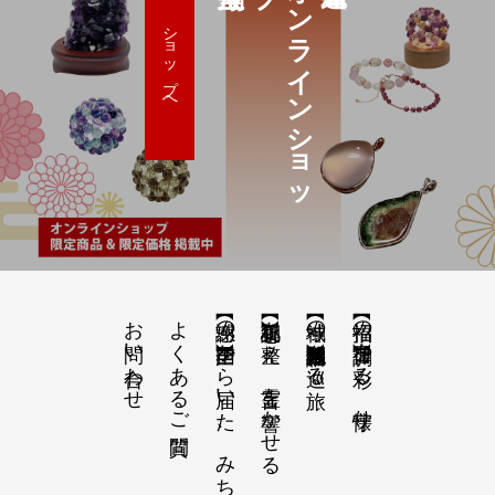
オ
ン
ラ
イ
ン
シ
ョ
ッ
ショップへ
お問い合わせ
よくあるご質問
【感謝の声】全国から届いた、みちひらきの記録
【祝詞集】心を整え、言霊を響かせる
【神域の系譜】神社仏閣・自然を巡る旅
【招福の調律】日々を彩る、懐守り