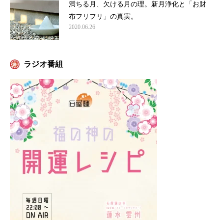
満ちる月、欠ける月の理。新月浄化と「お財
布フリフリ」の真実。
2020.06.26
ラジオ番組