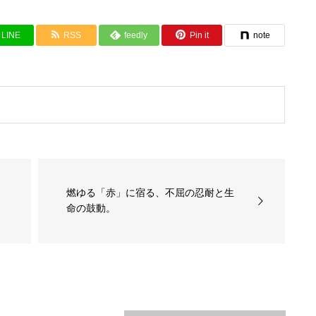
LINE
RSS
feedly
Pin it
note
燃ゆる「赤」に宿る、不屈の忍耐と生
命の鼓動。