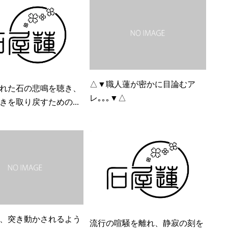
△▼職人蓮が密かに目論むア
れた石の悲鳴を聴き、
レ｡｡｡▼△
きを取り戻すための...
、突き動かされるよう
流行の喧騒を離れ、静寂の刻を