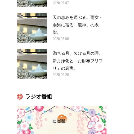
2020.07.07
天の恵みを運ぶ者。雨女・
雨男に宿る「龍神」の系
譜。
2020.07.06
満ちる月、欠ける月の理。
新月浄化と「お財布フリフ
リ」の真実。
2020.06.26
ラジオ番組