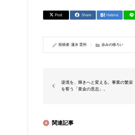
Post
Share
Hatena
投稿者:
蓮水 雲州
歩みの移ろい
逆境を、輝きへと変える。事業の繁栄
を誓う「黄金の意志」。
関連記事