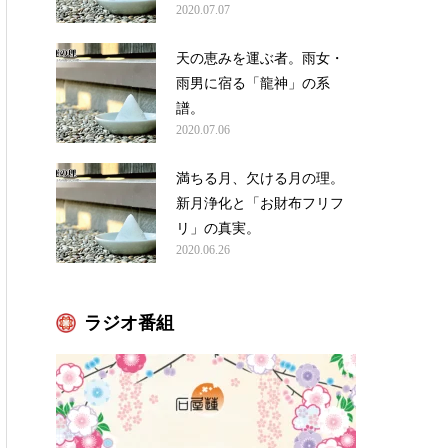
2020.07.07
天の恵みを運ぶ者。雨女・
雨男に宿る「龍神」の系
譜。
2020.07.06
満ちる月、欠ける月の理。
新月浄化と「お財布フリフ
リ」の真実。
2020.06.26
ラジオ番組