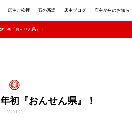
店主ご挨拶
石の系譜
店主ブログ
店主からのお知ら
20年初『おんせん県』！
20年初『おんせん県』！
2020.1.20