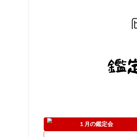
の鑑定会
１月