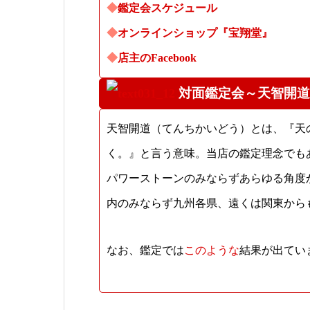
◆
鑑定会スケジュール
◆
オンラインショップ『宝翔堂』
◆
店主のFacebook
対面鑑定会～天智開道
天智開道（てんちかいどう）とは、『天
く。』と言う意味。当店の鑑定理念でも
パワーストーンのみならずあらゆる角度
内のみならず九州各県、遠くは関東から
なお、鑑定では
このような
結果が出てい