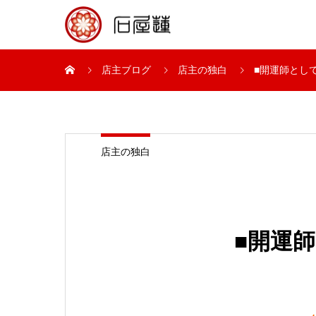
店主ブログ
店主の独白
■開運師とし
店主の独白
■開運