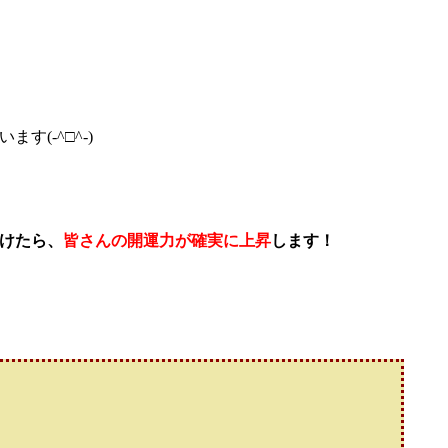
(-^□^-)
けたら、
皆さんの開運力が確実に上昇
します！