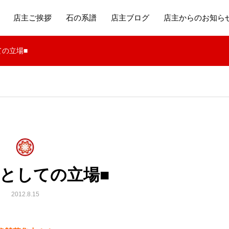
店主ご挨拶
石の系譜
店主ブログ
店主からのお知ら
ての立場■
師としての立場■
2012.8.15