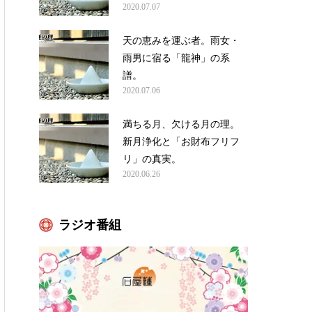
2020.07.07
天の恵みを運ぶ者。雨女・
雨男に宿る「龍神」の系
譜。
2020.07.06
満ちる月、欠ける月の理。
新月浄化と「お財布フリフ
リ」の真実。
2020.06.26
ラジオ番組