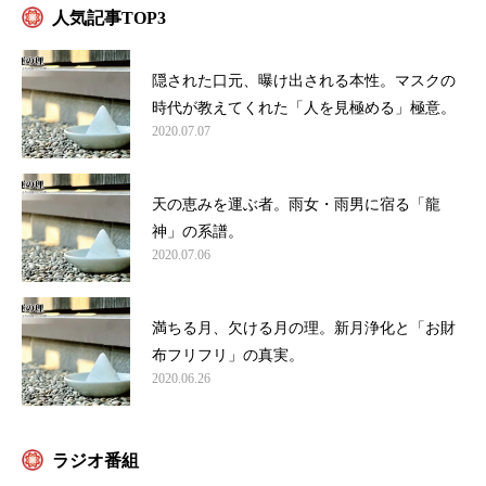
人気記事TOP3
隠された口元、曝け出される本性。マスクの
時代が教えてくれた「人を見極める」極意。
2020.07.07
天の恵みを運ぶ者。雨女・雨男に宿る「龍
神」の系譜。
2020.07.06
満ちる月、欠ける月の理。新月浄化と「お財
布フリフリ」の真実。
2020.06.26
ラジオ番組