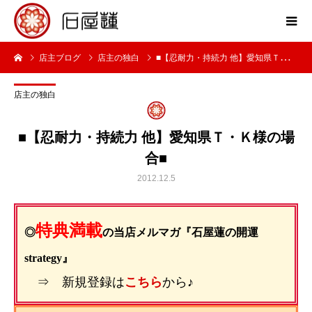
店主ブログ
店主の独白
■【忍耐力・持続力 他】愛知県Ｔ・Ｋ様の場合■
店主の独白
■【忍耐力・持続力 他】愛知県Ｔ・Ｋ様の場
合■
2012.12.5
特典満載
◎
の当店メルマガ『石屋蓮の開運
strategy』
⇒ 新規登録は
こちら
から♪