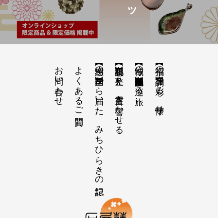
お問い合わせ
よくあるご質問
【感謝の声】全国から届いた、みちひらきの記録
【祝詞集】心を整え、言霊を響かせる
【神域の系譜】神社仏閣・自然を巡る旅
【招福の調律】日々を彩る、懐守り