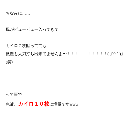
ちなみに……
風がビュービュー入ってきて
カイロ７枚貼ってても
微塵も太刀打ち出来てませんよ〜！！！！！！！！！！( ｣´0｀)｣
(笑)
って事で
カイロ１０枚
急遽、
に増量ですwww