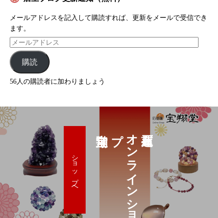
メールアドレスを記入して購読すれば、更新をメールで受信でき
ます。
購読
56人の購読者に加わりましょう
プ
オ
ン
ラ
イ
ン
シ
ョ
ッ
ショップへ