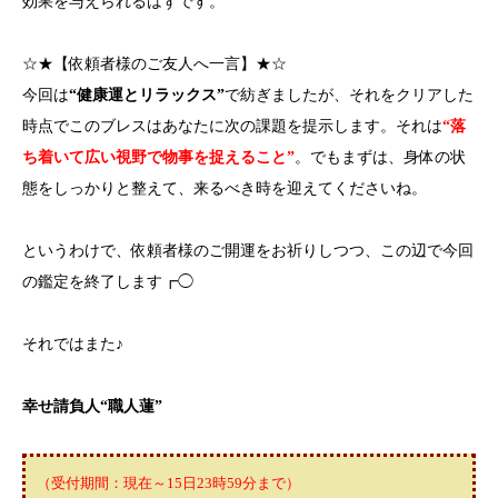
効果を与えられるはずです。
☆★【依頼者様のご友人へ一言】★☆
今回は
“健康運とリラックス”
で紡ぎましたが、それをクリアした
時点でこのブレスはあなたに次の課題を提示します。それは
“落
ち着いて広い視野で物事を捉えること”
。でもまずは、身体の状
態をしっかりと整えて、来るべき時を迎えてくださいね。
というわけで、依頼者様のご開運をお祈りしつつ、この辺で今回
の鑑定を終了します┏◯
それではまた♪
幸せ請負人“職人蓮”
（受付期間：現在～15日23時59分まで）