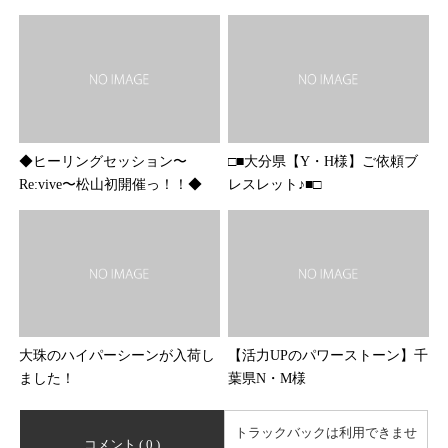
◆ヒーリングセッション〜
□■大分県【Y・H様】ご依頼ブ
Re:vive〜松山初開催っ！！◆
レスレット♪■□
大珠のハイパーシーンが入荷し
【活力UPのパワーストーン】千
ました！
葉県N・M様
トラックバックは利用できませ
コメント ( 0 )