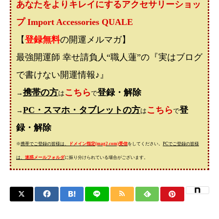
あなたをよりキレイにするアクセサリーショッ
プ Import Accessories QUALE
【
登録無料
の開運メルマガ】
最強開運師 幸せ請負人“職人蓮”の
『実はブログ
で書けない開運情報♪』
携帯の方
こちら
登録・解除
→
は
で
PC・スマホ・タブレットの方
こちら
登
→
は
で
録・解除
※
携帯でご登録の皆様は、
ドメイン指定(mag2.com)受信
をしてください。
PCでご登録の皆様
は、
迷惑メールフォルダ
に振り分けられている場合がございます。