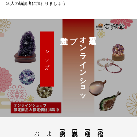
56人の購読者に加わりましょう
プ
オ
ン
ラ
イ
ン
シ
ョ
ッ
ショップへ
【神域の系譜】神社仏閣・自然を巡る旅