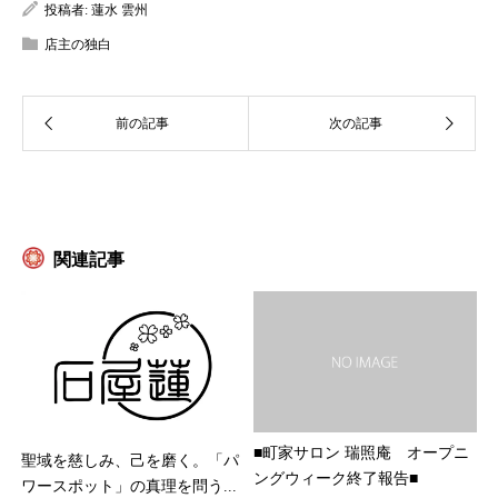
投稿者:
蓮水 雲州
店主の独白
関連記事
■町家サロン 瑞照庵 オープニ
聖域を慈しみ、己を磨く。「パ
ングウィーク終了報告■
ワースポット」の真理を問う...