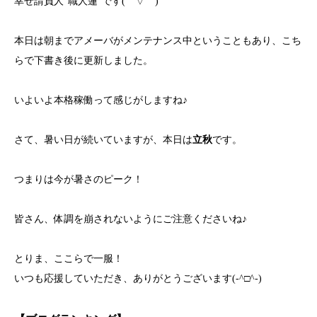
幸せ請負人“職人蓮”です(￣▽￣)
本日は朝までアメーバがメンテナンス中ということもあり、こち
らで下書き後に更新しました。
いよいよ本格稼働って感じがしますね♪
さて、暑い日が続いていますが、本日は
立秋
です。
つまりは今が暑さのピーク！
皆さん、体調を崩されないようにご注意くださいね♪
とりま、ここらで一服！
いつも応援していただき、ありがとうございます(-^□^-)