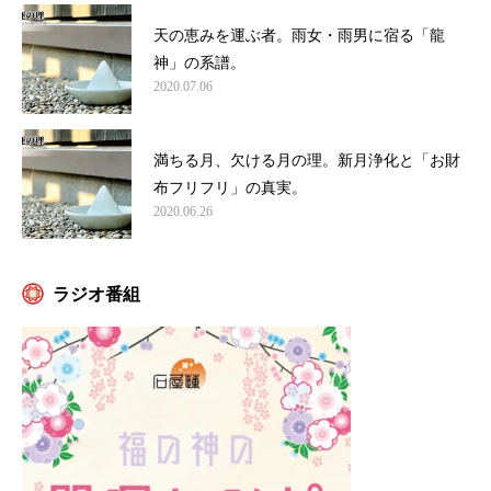
天の恵みを運ぶ者。雨女・雨男に宿る「龍
神」の系譜。
2020.07.06
満ちる月、欠ける月の理。新月浄化と「お財
布フリフリ」の真実。
2020.06.26
ラジオ番組