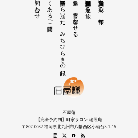
お問い合わせ
よくあるご質問
【感謝の声】全国から届いた、みちひらきの記録
【祝詞集】心を整え、言霊を響かせる
【招福の調律】日々を彩る、懐守り
石屋蓮
【完全予約制】町家サロン 瑞照庵
〒807-0082 福岡県北九州市八幡西区小嶺台3-1-15