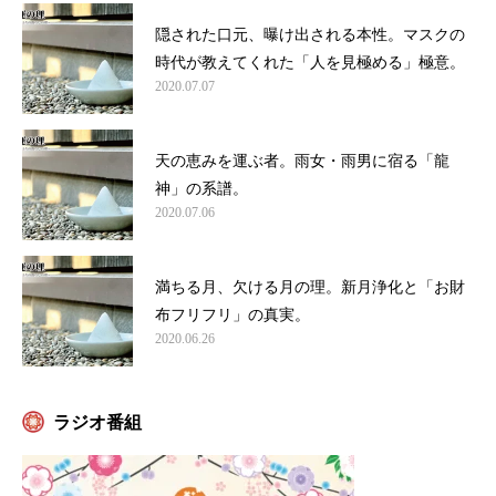
隠された口元、曝け出される本性。マスクの
時代が教えてくれた「人を見極める」極意。
2020.07.07
天の恵みを運ぶ者。雨女・雨男に宿る「龍
神」の系譜。
2020.07.06
満ちる月、欠ける月の理。新月浄化と「お財
布フリフリ」の真実。
2020.06.26
ラジオ番組