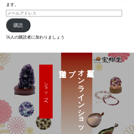
ます。
購読
56人の購読者に加わりましょう
プ
オ
ン
ラ
イ
ン
シ
ョ
ッ
ショップへ