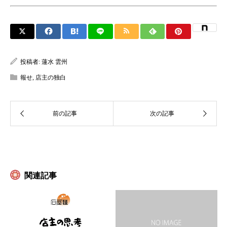
投稿者:
蓮水 雲州
報せ
,
店主の独白
関連記事