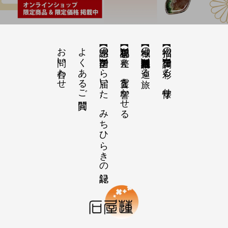
お問い合わせ
よくあるご質問
【感謝の声】全国から届いた、みちひらきの記録
【祝詞集】心を整え、言霊を響かせる
【神域の系譜】神社仏閣・自然を巡る旅
【招福の調律】日々を彩る、懐守り