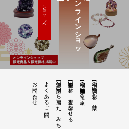
オ
ン
ラ
イ
ン
シ
ョ
ッ
ショップへ
お問い合わせ
よくあるご質問
【感謝の声】全国から届いた、みちひらきの記録
【祝詞集】心を整え、言霊を響かせる
【神域の系譜】神社仏閣・自然を巡る旅
【招福の調律】日々を彩る、懐守り