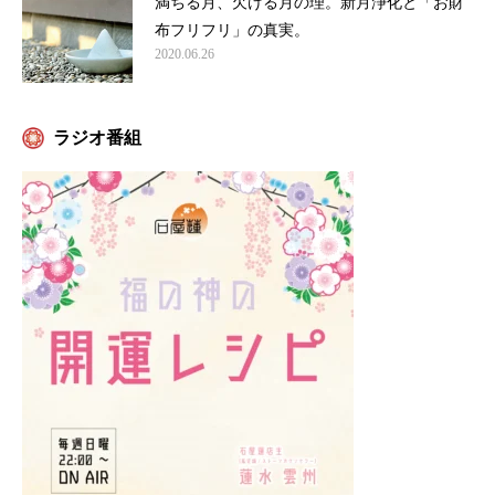
満ちる月、欠ける月の理。新月浄化と「お財
布フリフリ」の真実。
2020.06.26
ラジオ番組