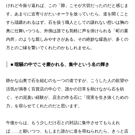
けれど今振り返れば、この「隙」こそが大切だったのだと感じま
す。あまりに近寄りがたいオーラを放っていたら、道を聞くこと
すら躊躇われるはず。石を扱う職人としての譲れない想いは胸の
奥に仕舞いつつも、外側は誰でも気軽に声を掛けられる「町の案
内所」のような親しみやすさがある。その絶妙な緩急が、多くの
方とのご縁を繋いでくれたのかもしれません。
■ 喧騒の中でこそ磨かれる、集中という名の輝き
静かな山奥で石を組むのも一つの道ですが、こうした人の欲望や
活気が渦巻く百貨店の中心で、誰かの日常を助けながら石を紡
ぐ。その泥臭い経験が、店主の作る石に「現実を生き抜くための
力」を宿らせてくれたのだと思います。
午後からは、もう少しだけ石との対話に集中させてもらえれ
ば……と願いつつ、もしまた誰かに道を尋ねられたら、きっと店