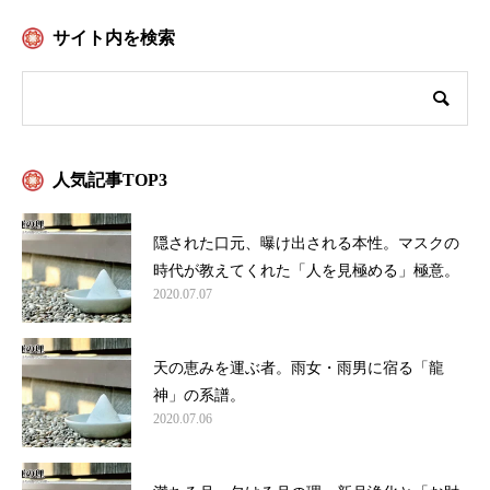
サイト内を検索
人気記事TOP3
隠された口元、曝け出される本性。マスクの
時代が教えてくれた「人を見極める」極意。
2020.07.07
天の恵みを運ぶ者。雨女・雨男に宿る「龍
神」の系譜。
2020.07.06