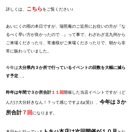
こちら
詳しくは、
をご覧ください♪
あいにくの雨の本日ですが、瑞照庵のご近所にお住いの方が『な
るべく早い方が良かったので…』って事で、わざわざ北九州から
ご来場くださったり、常連様がご来場くださったりで、朝から非
常に賑わっていました。
今年は
大分県内３か所で行っているイベントの回数を大幅に減ら
す予定
…。
昨年は年間で３か所合計
１１回
開催した当店イベントですが（ど
今年は３か
んだけ大分好きなん！？って感じですよね(笑)）、
所合計
７回
になります。
トキハ本店は次回開催が１０月
本日から行っている
とな