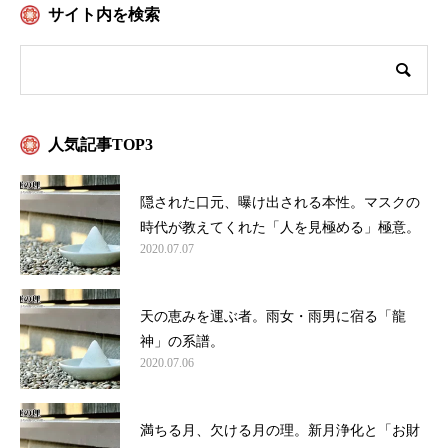
サイト内を検索
人気記事TOP3
隠された口元、曝け出される本性。マスクの
時代が教えてくれた「人を見極める」極意。
2020.07.07
天の恵みを運ぶ者。雨女・雨男に宿る「龍
神」の系譜。
2020.07.06
満ちる月、欠ける月の理。新月浄化と「お財