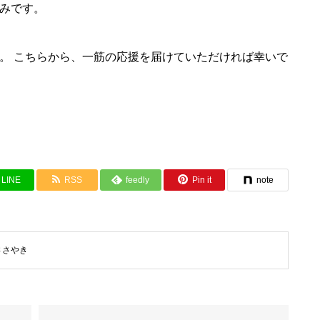
みです。
。 こちらから、一筋の応援を届けていただければ幸いで
LINE
RSS
feedly
Pin it
note
ささやき