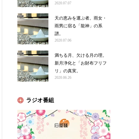
2020.07.07
天の恵みを運ぶ者。雨女・
雨男に宿る「龍神」の系
譜。
2020.07.06
満ちる月、欠ける月の理。
新月浄化と「お財布フリフ
リ」の真実。
2020.06.26
ラジオ番組