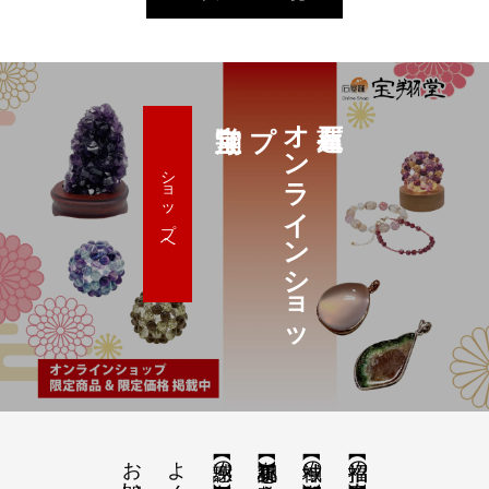
プ
オ
ン
ラ
イ
ン
シ
ョ
ッ
ショップへ
【神域の系譜】神社仏閣・自然を巡る旅