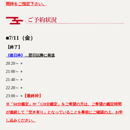
間枠をご指定下さい。
■7/11（金
）
【終了】
《後日枠》
…翌日以降に発送
20:20～
×
21:00～
×
21:40～
×
22:20～
×
23:00～
×
【最終枠】
※「60分鑑定」や「120分鑑定」をご希望の方は、ご希望の鑑定時間
が連続して「空き有り」となっていることを事前にご確認の上、お申
し込みください。