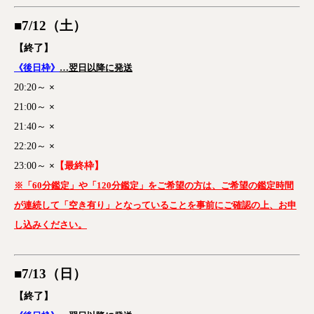
■7/12（土
）
【終了】
《後日枠》
…翌日以降に発送
20:20～
×
21:00～
×
21:40～
×
22:20～
×
23:00～
×
【最終枠】
※「60分鑑定」や「120分鑑定」をご希望の方は、ご希望の鑑定時間
が連続して「空き有り」となっていることを事前にご確認の上、お申
し込みください。
■7/13（日
）
【終了】