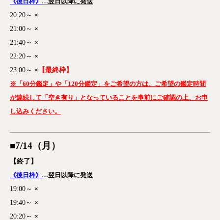
《後日枠》
…翌日以降に発送
20:20～
×
21:00～
×
21:40～
×
22:20～
×
23:00～
×
【最終枠】
※「60分鑑定」や「120分鑑定」をご希望の方は、ご希望の鑑定時間
が連続して「空き有り」となっていることを事前にご確認の上、お申
し込みください。
■7/14（月
）
【終了】
《後日枠》
…翌日以降に発送
19:00～
×
19:40～
×
20:20～
×