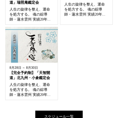
道」瑞照庵鑑定会
人生の旋律を整え、運命
人生の旋律を整え、運命
を処方する。 魂の綜導
を処方する。 魂の綜導
師・蓮水雲州 実績20年...
師・蓮水雲州 実績20年...
8月28日 ～ 8月30日
【完全予約制】「天智開
道」北九州・小倉鑑定会
人生の旋律を整え、運命
を処方する。 魂の綜導
師・蓮水雲州 実績20年...
スケジュール一覧