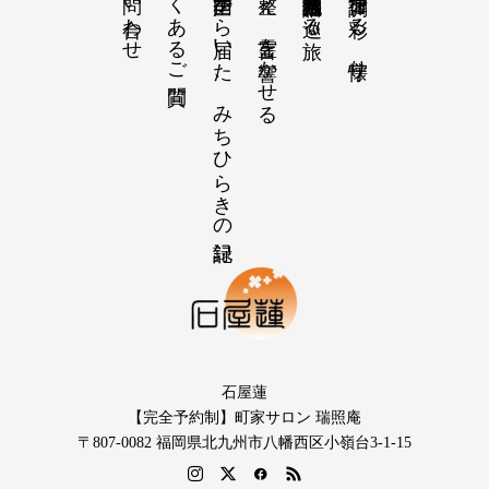
お問い合わせ
よくあるご質問
【感謝の声】全国から届いた、みちひらきの記録
【祝詞集】心を整え、言霊を響かせる
【招福の調律】日々を彩る、懐守り
石屋蓮
【完全予約制】町家サロン 瑞照庵
〒807-0082 福岡県北九州市八幡西区小嶺台3-1-15