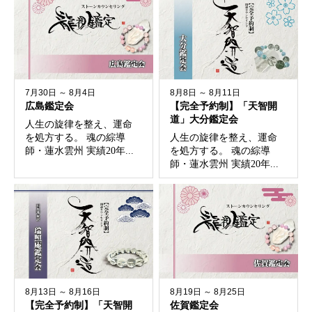
7月30日 ～ 8月4日
8月8日 ～ 8月11日
広島鑑定会
【完全予約制】「天智開
道」大分鑑定会
人生の旋律を整え、運命
を処方する。 魂の綜導
人生の旋律を整え、運命
師・蓮水雲州 実績20年...
を処方する。 魂の綜導
師・蓮水雲州 実績20年...
8月13日 ～ 8月16日
8月19日 ～ 8月25日
【完全予約制】「天智開
佐賀鑑定会