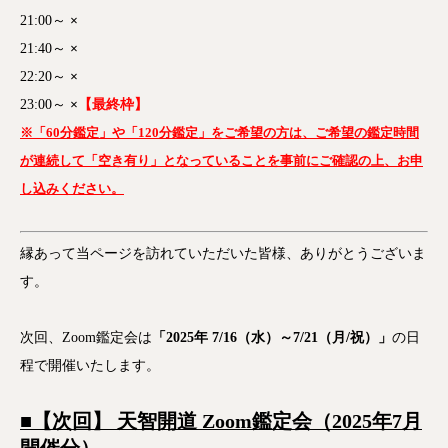
21:00～
×
21:40～
×
22:20～
×
23:00～
×
【最終枠】
※「60分鑑定」や「120分鑑定」をご希望の方は、ご希望の鑑定時間
が連続して「空き有り」となっていることを事前にご確認の上、お申
し込みください。
縁あって当ページを訪れていただいた皆様、ありがとうございま
す。
次回、Zoom鑑定会は
「2025年 7/16（水
）～7/21（月/祝）」
の日
程で開催いたします。
■【次回】 天智開道 Zoom
鑑定会（2025年7月