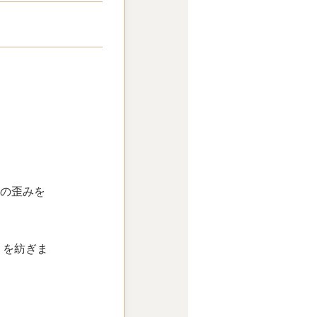
心の歪みを
」
を紡ぎま