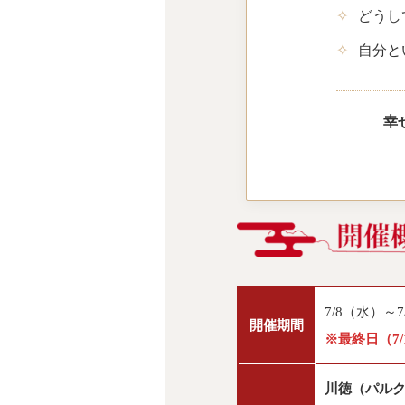
✧
どうし
✧
自分と
幸
7/8（水）～7
開催期間
※最終日（7/
川徳（パル