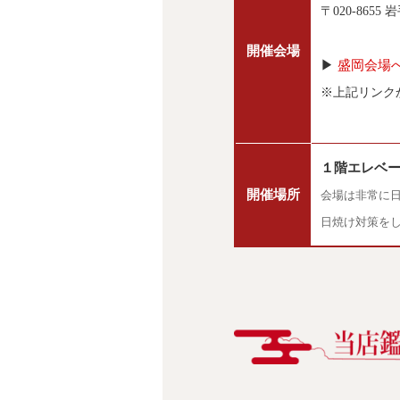
〒020-865
開催会場
▶
盛岡会場へ
※上記リンク
１階エレベー
開催場所
会場は非常に
日焼け対策を