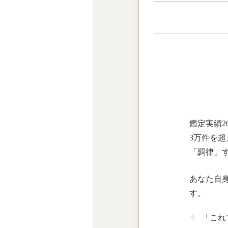
鑑定実績2
3万件を
「調律」
あなた自
す。
✧
「これ