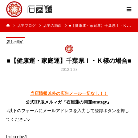
店主ブログ
店主の独白
■【健康運・家庭運】千葉県Ｉ・Ｋ様の場合■
店主の独白
■【健康運・家庭運】千葉県Ｉ・Ｋ様の場合■
2012.1.28
当店情報以外の広告メール一切なし！！
公式HP版メルマガ『石屋蓮の開運strategy』
↓以下のフォームにメールアドレスを入力して登録ボタンを押し
てください♪
[subscribe2]