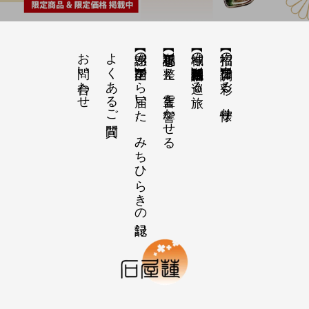
お問い合わせ
よくあるご質問
【感謝の声】全国から届いた、みちひらきの記録
【祝詞集】心を整え、言霊を響かせる
【神域の系譜】神社仏閣・自然を巡る旅
【招福の調律】日々を彩る、懐守り