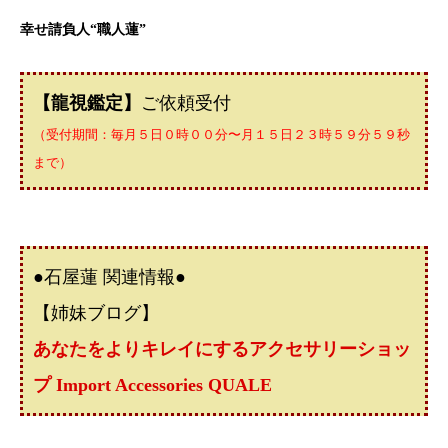
幸せ請負人“職人蓮”
【龍視鑑定】
ご依頼受付
（受付期間：毎月５日０時００分〜月１５日２３時５９分５９秒
まで）
●石屋蓮 関連情報●
【姉妹ブログ】
あなたをよりキレイにするアクセサリーショッ
プ Import Accessories QUALE