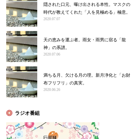
隠された口元、曝け出される本性。マスクの
時代が教えてくれた「人を見極める」極意。
2020.07.07
天の恵みを運ぶ者。雨女・雨男に宿る「龍
神」の系譜。
2020.07.06
満ちる月、欠ける月の理。新月浄化と「お財
布フリフリ」の真実。
2020.06.26
ラジオ番組