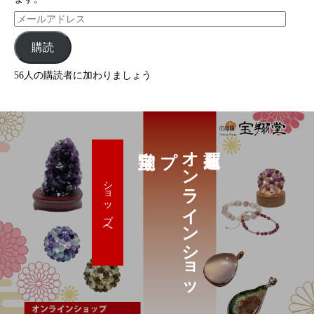
購読
56人の購読者に加わりましょう
プ
オ
ン
ラ
イ
ン
シ
ョ
ッ
ショップへ