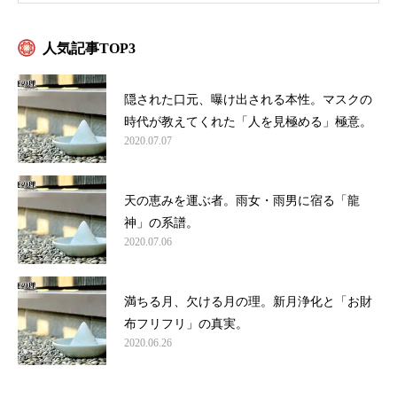
人気記事TOP3
隠された口元、曝け出される本性。マスクの
時代が教えてくれた「人を見極める」極意。
2020.07.07
天の恵みを運ぶ者。雨女・雨男に宿る「龍
神」の系譜。
2020.07.06
満ちる月、欠ける月の理。新月浄化と「お財
布フリフリ」の真実。
2020.06.26