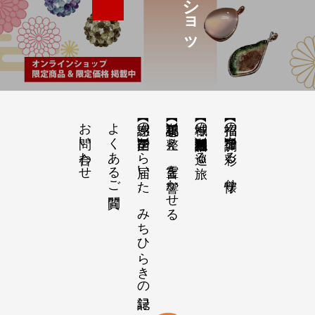
お問い合わせ
よくあるご質問
【感謝の声】全国から届いた、みちひらきの記録
【祝詞集】心を整え、言霊を響かせる
【神域の系譜】神社仏閣・自然を巡る旅
【招福の調律】日々を彩る、懐守り