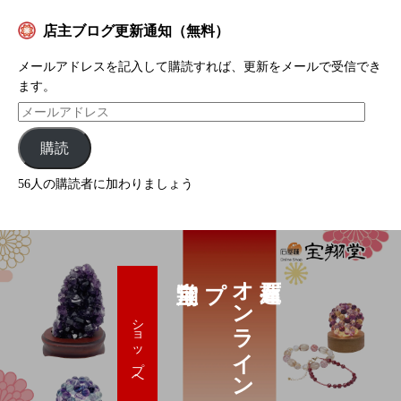
店主ブログ更新通知（無料）
メールアドレスを記入して購読すれば、更新をメールで受信でき
ます。
購読
56人の購読者に加わりましょう
プ
オ
ン
ラ
イ
ン
シ
ョ
ッ
ショップへ