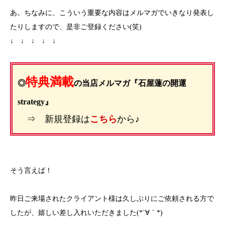
あ。ちなみに、こういう重要な内容はメルマガでいきなり発表し
たりしますので、是非ご登録ください(笑)
↓ ↓ ↓ ↓ ↓
特典満載
◎
の当店メルマガ『石屋蓮の開運
strategy』
⇒ 新規登録は
こちら
から♪
そう言えば！
昨日ご来場されたクライアント様は久しぶりにご依頼される方で
したが、嬉しい差し入れいただきました(*´∀｀*)