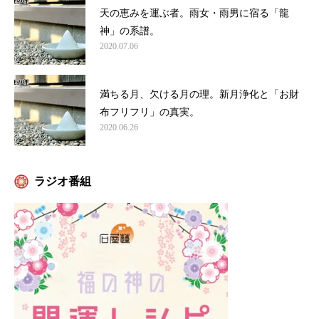
天の恵みを運ぶ者。雨女・雨男に宿る「龍
神」の系譜。
2020.07.06
満ちる月、欠ける月の理。新月浄化と「お財
布フリフリ」の真実。
2020.06.26
ラジオ番組