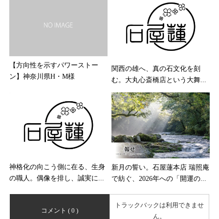
【方向性を示すパワーストー
関西の雄へ、真の石文化を刻
ン】神奈川県H・M様
む。大丸心斎橋店という大舞...
神格化の向こう側に在る、生身
新月の誓い。石屋蓮本店 瑞照庵
の職人。偶像を排し、誠実に...
で紡ぐ、2026年への「開運の...
トラックバックは利用できませ
コメント ( 0 )
ん。