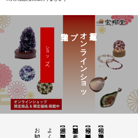
プ
オ
ン
ラ
イ
ン
シ
ョ
ッ
ショップへ
お問い合わせ
【神域の系譜】神社仏閣・自然を巡る旅