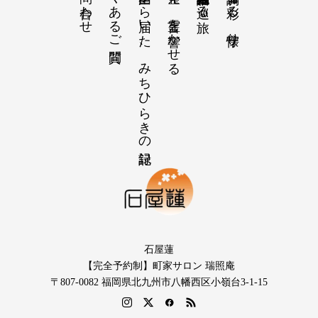
よくあるご質問
【感謝の声】全国から届いた、みちひらきの記録
【祝詞集】心を整え、言霊を響かせる
【招福の調律】日々を彩る、懐守り
石屋蓮
【完全予約制】町家サロン 瑞照庵
〒807-0082 福岡県北九州市八幡西区小嶺台3-1-15