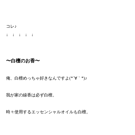
コレ♪
↓ ↓ ↓ ↓ ↓
〜白檀のお香〜
俺、白檀めっちゃ好きなんですよ(*´∀｀*)♪
我が家の線香は必ず白檀。
時々使用するエッセンシャルオイルも白檀。