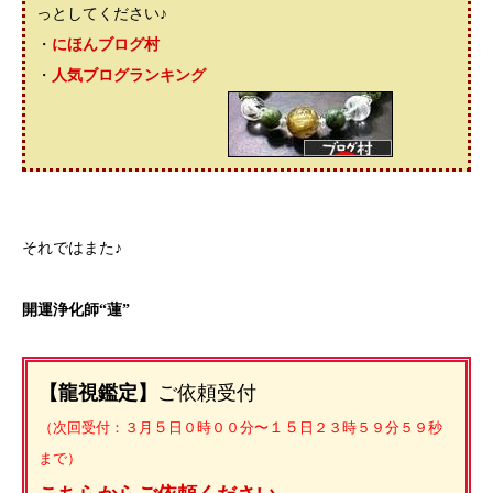
っとしてください♪
・
にほんブログ村
・
人気ブログランキング
それではまた♪
開運浄化師“蓮”
【龍視鑑定】
ご依頼受付
（次回受付：３月
５
日０時００分〜
１５
日２３時５９分５９秒
まで）