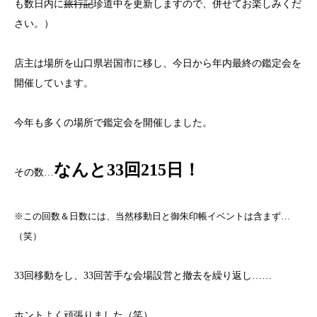
も数日内に
旅行記
珍道中を更新しますので、併せてお楽しみくだ
さい。）
店主は場所を山口県岩国市に移し、今日から年内最終の鑑定会を
開催しています。
今年も多くの場所で鑑定会を開催しました。
なんと33回215日！
その数…
※この回数＆日数には、当然移動日と御朱印帳イベントは含まず…
（笑）
33回移動をし、33回苦手な会場設営と撤去を繰り返し……
ホントよく頑張りました（笑）