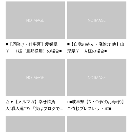
■【厄除け・仕事運】愛媛県
■【自我の確立・魔除け 他】山
Ｙ・Ｈ様（旦那様用）の場合■
形県Ｙ・Ａ様の場合■
△▼【メルマガ】幸せ請負
□■岐阜県【N・C様(のお母様)】
人“職人蓮”の 『実はブログで...
ご依頼ブレスレット♪□■