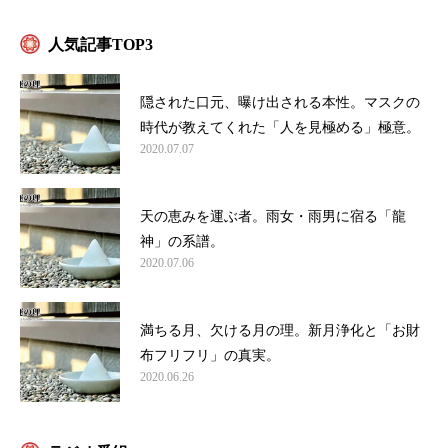
人気記事TOP3
隠された口元、曝け出される本性。マスクの
時代が教えてくれた「人を見極める」極意。
2020.07.07
天の恵みを運ぶ者。雨女・雨男に宿る「龍
神」の系譜。
2020.07.06
満ちる月、欠ける月の理。新月浄化と「お財
布フリフリ」の真実。
2020.06.26