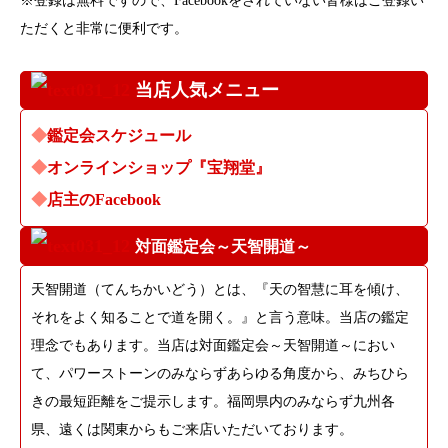
※登録は無料ですので、Facebookをされていない皆様はご登録い
レ
ただくと非常に便利です。
ス
当店人気メニュー
◆
鑑定会スケジュール
◆
オンラインショップ『宝翔堂』
◆
店主のFacebook
対面鑑定会～天智開道～
天智開道（てんちかいどう）とは、『天の智慧に耳を傾け、
それをよく知ることで道を開く。』と言う意味。当店の鑑定
理念でもあります。当店は対面鑑定会～天智開道～におい
て、パワーストーンのみならずあらゆる角度から、みちひら
きの最短距離をご提示します。福岡県内のみならず九州各
県、遠くは関東からもご来店いただいております。