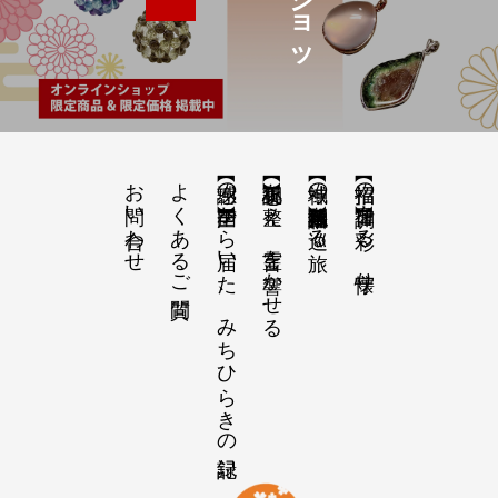
お問い合わせ
よくあるご質問
【感謝の声】全国から届いた、みちひらきの記録
【祝詞集】心を整え、言霊を響かせる
【神域の系譜】神社仏閣・自然を巡る旅
【招福の調律】日々を彩る、懐守り