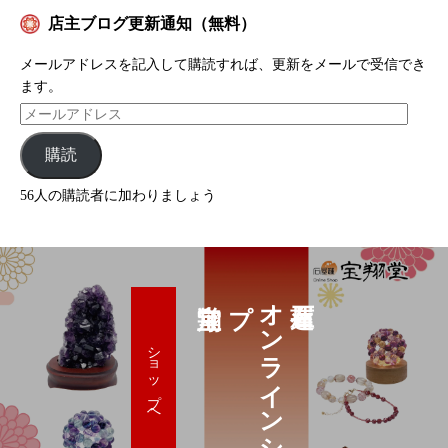
店主ブログ更新通知（無料）
メールアドレスを記入して購読すれば、更新をメールで受信でき
ます。
購読
56人の購読者に加わりましょう
プ
オ
ン
ラ
イ
ン
シ
ョ
ッ
ショップへ