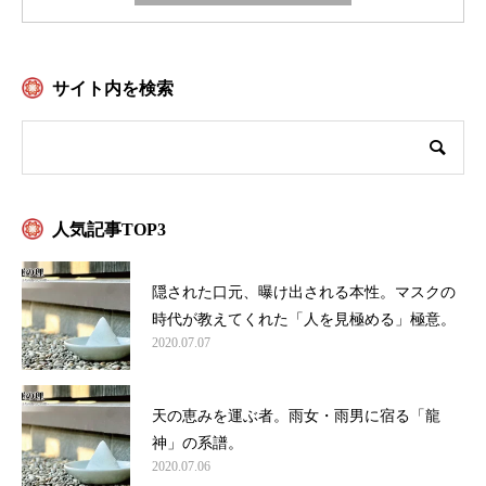
サイト内を検索
人気記事TOP3
隠された口元、曝け出される本性。マスクの
時代が教えてくれた「人を見極める」極意。
2020.07.07
天の恵みを運ぶ者。雨女・雨男に宿る「龍
神」の系譜。
2020.07.06