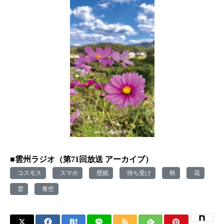
■雲州ラジオ（第71回放送 アーカイブ）
コスモス
スマホ
壁紙
待ち受け
秋
花
雲
青空