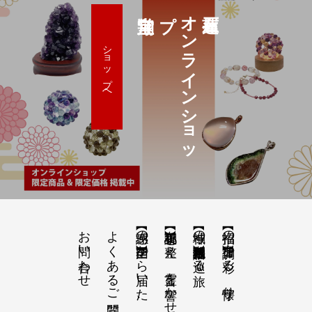
プ
オ
ン
ラ
イ
ン
シ
ョ
ッ
ショップへ
お問い合わせ
よくあるご質問
【感謝の声】全国から届いた、みちひらきの記録
【祝詞集】心を整え、言霊を響かせる
【神域の系譜】神社仏閣・自然を巡る旅
【招福の調律】日々を彩る、懐守り