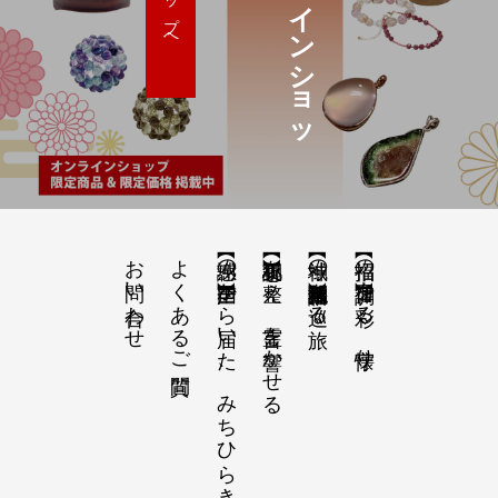
オ
ン
ラ
イ
ン
シ
ョ
ッ
お問い合わせ
よくあるご質問
【感謝の声】全国から届いた、みちひらきの記録
【祝詞集】心を整え、言霊を響かせる
【神域の系譜】神社仏閣・自然を巡る旅
【招福の調律】日々を彩る、懐守り