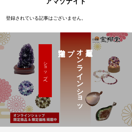
アマゾナイト
登録されている記事はございません。
プ
オ
ン
ラ
イ
ン
シ
ョ
ッ
ショップへ