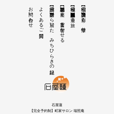
お問い合わせ
よくあるご質問
【感謝の声】全国から届いた、みちひらきの記録
【祝詞集】心を整え、言霊を響かせる
【神域の系譜】神社仏閣・自然を巡る旅
【招福の調律】日々を彩る、懐守り
石屋蓮
【完全予約制】町家サロン 瑞照庵