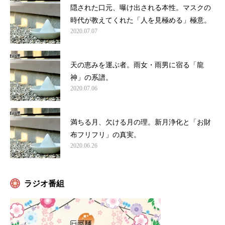
隠された口元、曝け出される本性。マスクの
時代が教えてくれた「人を見極める」極意。
2020.07.07
天の恵みを運ぶ者。雨女・雨男に宿る「龍
神」の系譜。
2020.07.06
満ちる月、欠ける月の理。新月浄化と「お財
布フリフリ」の真実。
2020.06.26
ラジオ番組