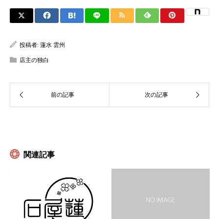
投稿者:
蓮水 雲州
店主の独白
関連記事