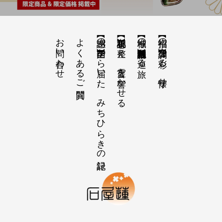
お問い合わせ
よくあるご質問
【感謝の声】全国から届いた、みちひらきの記録
【祝詞集】心を整え、言霊を響かせる
【神域の系譜】神社仏閣・自然を巡る旅
【招福の調律】日々を彩る、懐守り