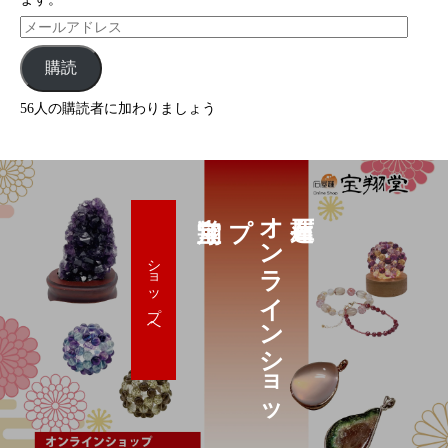
購読
56人の購読者に加わりましょう
プ
オ
ン
ラ
イ
ン
シ
ョ
ッ
ショップへ