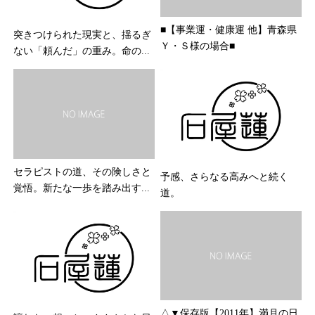
■【事業運・健康運 他】青森県
突きつけられた現実と、揺るぎ
Ｙ・Ｓ様の場合■
ない「頼んだ」の重み。命の...
セラピストの道、その険しさと
予感、さらなる高みへと続く
覚悟。新たな一歩を踏み出す...
道。
△▼保存版【2011年】満月の日