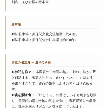
別名：ゑびす様の総本宮
駐車場
■第1駐車場：美保関文化交流館裏（約40台）
■第2駐車場：美保関灯台駐車場（約100台）
店主の備忘録 ─ 巡りの余白
■ 神託を仰ぐ：
本殿裏の「幸運の亀」に触れ、静かに己
と対話する。出雲大社との「えびす・だいこく両参り」
を果たすことで、運命の歯車はより力強く回り始めま
す。
■ 魂を潤す食：
「いしくら」の香ばしいイカ焼きを頬張
り、美保館の湯で土地の気を全身に。青石畳通りの散策
は、魂を本来のリズムへと引き戻してくれます。