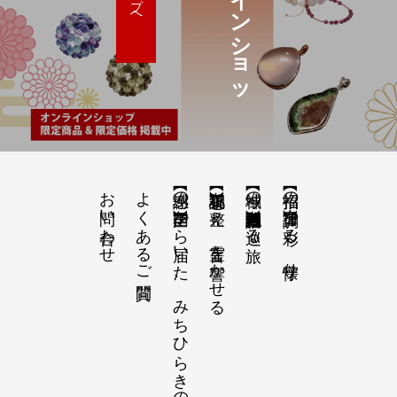
お問い合わせ
よくあるご質問
【感謝の声】全国から届いた、みちひらきの記録
【祝詞集】心を整え、言霊を響かせる
【神域の系譜】神社仏閣・自然を巡る旅
【招福の調律】日々を彩る、懐守り