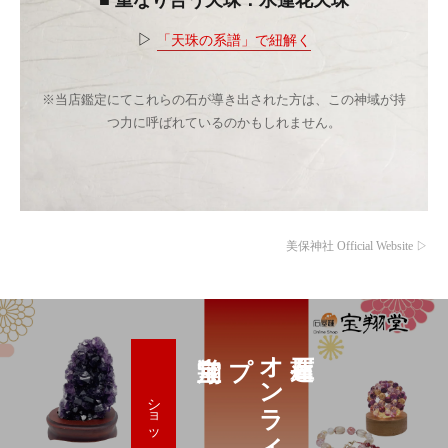
■ 重なり合う天珠：水蓮花天珠
▷
「天珠の系譜」で紐解く
※当店鑑定にてこれらの石が導き出された方は、この神域が持
つ力に呼ばれているのかもしれません。
美保神社 Official Website ▷
プ
オ
ン
ラ
イ
ン
シ
ョ
ッ
ショップへ