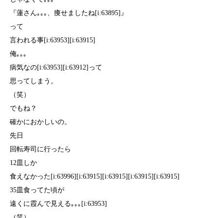
『蓮さん｡｡｡、痩せましたね[i:63895]』
って
言われる事[i:63953][i:63915]
俺｡｡｡
病気なの[i:63953][i:63912]って
思ってしまう。
（笑）
でもね？
確かにおかしいの。
先日
回転寿司に行ったら
12皿しか
食えなかった[i:63996][i:63915][i:63915][i:63915][i:63915]
35皿食ってた頃が
遠くに霞んで見える｡｡｡[i:63953]
（笑）