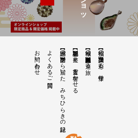
お問い合わせ
よくあるご質問
【感謝の声】全国から届いた、みちひらきの記録
【祝詞集】心を整え、言霊を響かせる
【神域の系譜】神社仏閣・自然を巡る旅
【招福の調律】日々を彩る、懐守り