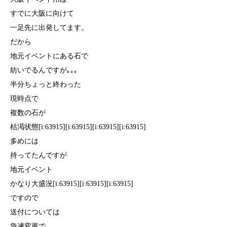
すでに大阪に向けて
一足先に出発してます。
だから
地元イベントにある石で
紡いでるんですが｡｡｡
半分ちょっと終わった
現時点で
複数の石が
枯渇状態[i:63915][i:63915][i:63915][i:63915]
多めには
持ってたんですが
地元イベント
かなり大盛況[i:63915][i:63915][i:63915]
ですので
送付については
急遽変更で