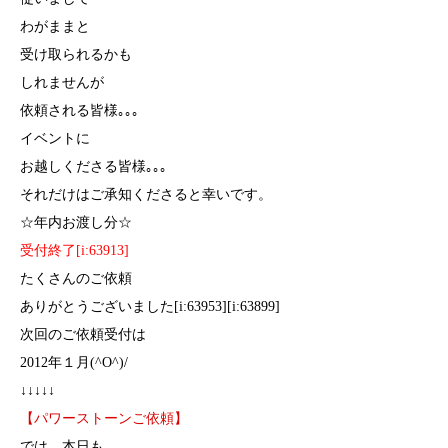
わがままと
受け取られるかも
しれませんが
依頼される皆様｡｡｡
イベントに
お越しくださる皆様｡｡｡
それだけはご承知くださると幸いです。
☆年内お渡し分☆
受付終了[i:63913]
たくさんのご依頼
ありがとうございました[i:63953][i:63899]
次回のご依頼受付は
2012年１月(^O^)/
↓↓↓↓↓
【パワーストーンご依頼】
では、本日も