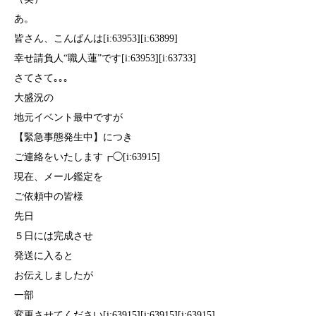
あ。
皆さん、こんばんは[i:63953][i:63899]
幸せ請負人“職人蓮”です[i:63953][i:63733]
さてさて｡｡｡
大盛況の
地元イベント最中ですが
【緊急事態発生中】につき
ご連絡をいたします┏◯[i:63915]
現在、メール鑑定を
ご依頼中の皆様
先日
５日には完成させ
発送に入ると
お伝えしましたが
一部
変更させてください[i:63915][i:63915][i:63915]