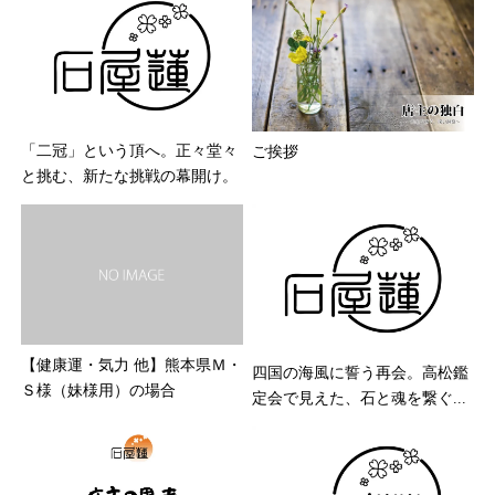
「二冠」という頂へ。正々堂々
ご挨拶
と挑む、新たな挑戦の幕開け。
【健康運・気力 他】熊本県Ｍ・
四国の海風に誓う再会。高松鑑
Ｓ様（妹様用）の場合
定会で見えた、石と魂を繋ぐ...