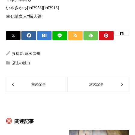
いやさかっ[i:63953][i:63913]
幸せ請負人“職人蓮”
投稿者:
蓮水 雲州
店主の独白
関連記事