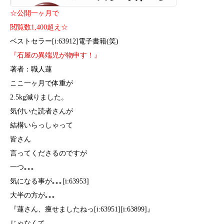
☆公開一ヶ月で
閲覧数1,400超え☆
ベストセラー[i:63912]電子書籍(笑)
『石屋の異端児が物申す！』
著者：職人蓮
ここ一ヶ月で体重が
2.5kg減りました。
気付いた読者さんが
結構いらっしゃって
皆さん
言ってくださるのですが
一つ｡｡｡
気になる事が｡｡｡[i:63953]
大半の方が｡｡｡
『蓮さん、痩せましたねっ[i:63951][i:63899]』
じゃなくて｡｡｡