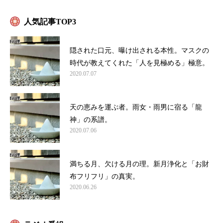
人気記事TOP3
隠された口元、曝け出される本性。マスクの
時代が教えてくれた「人を見極める」極意。
2020.07.07
天の恵みを運ぶ者。雨女・雨男に宿る「龍
神」の系譜。
2020.07.06
満ちる月、欠ける月の理。新月浄化と「お財
布フリフリ」の真実。
2020.06.26