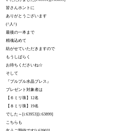
皆さんホントに
ありがとうございます
(^人^)
最後の一本まで
精魂込めて
紡がせていただきますので
もうしばらく
お待ちくださいね☆
そして
『プルプル水晶ブレス』
プレゼント対象者は
【６ミリ珠】12名
【８ミリ珠】19名
でした～[i:63953][i:63899]
こちらも
乞うご期待です[i:63903]