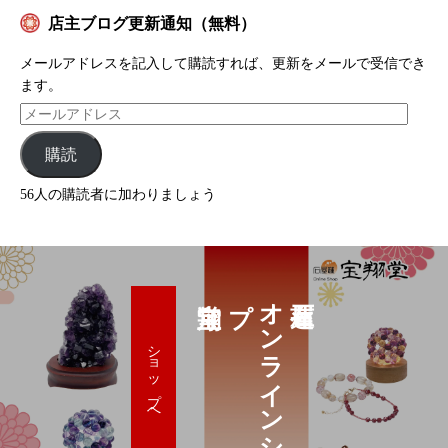
店主ブログ更新通知（無料）
メールアドレスを記入して購読すれば、更新をメールで受信でき
ます。
購読
56人の購読者に加わりましょう
プ
オ
ン
ラ
イ
ン
シ
ョ
ッ
ショップへ