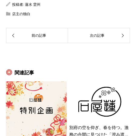
投稿者:
蓮水 雲州
店主の独白
関連記事
別府の空を仰ぎ、春を待つ。激
務の合間に見つけた「澄み渡...