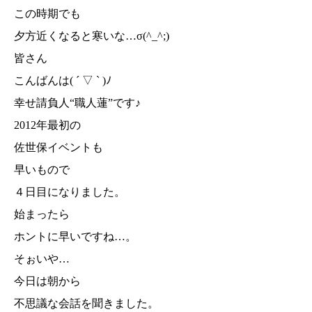
この時期でも
夕方近くなると寒いな…σ(^_^;)
皆さん
こんばんは( ´ ▽ ` )ﾉ
幸せ請負人“職人蓮”です♪
2012年最初の
佐世保イベントも
早いもので
４日目になりました。
始まったら
ホントに早いですね…。
そぉいや…
今日は朝から
不思議な会話を聞きました。