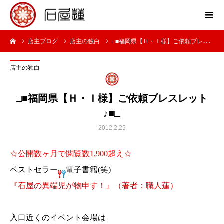
店主ブログ
店主の独白
□■福岡県【Ｈ・Ｉ様】ご依頼ブレスレット♪■□
店主の独白
□■福岡県【Ｈ・Ｉ様】ご依頼ブレスレット
♪■□
2012.2.25
☆公開数ヶ月で閲覧数1,900超え☆
ベストセラー
電子書籍(笑)
『石屋の異端児が物申す！』（著者：職人蓮）
入口近くのイベント会場は