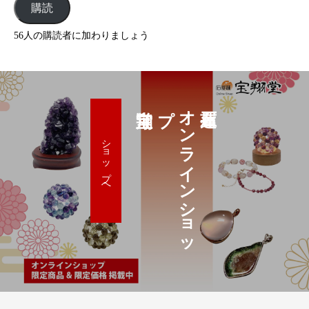
購読
56人の購読者に加わりましょう
プ
オ
ン
ラ
イ
ン
シ
ョ
ッ
ショップへ