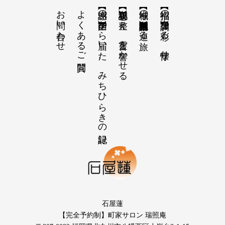
お問い合わせ
よくあるご質問
【感謝の声】全国から届いた、みちひらきの記録
【祝詞集】心を整え、言霊を響かせる
【神域の系譜】神社仏閣・自然を巡る旅
【招福の調律】日々を彩る、懐守り
石屋蓮
【完全予約制】町家サロン 瑞照庵