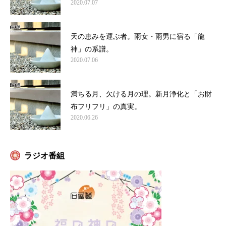
2020.07.07
天の恵みを運ぶ者。雨女・雨男に宿る「龍
神」の系譜。
2020.07.06
満ちる月、欠ける月の理。新月浄化と「お財
布フリフリ」の真実。
2020.06.26
ラジオ番組