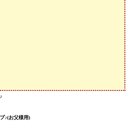
♪
♪(お父様用)