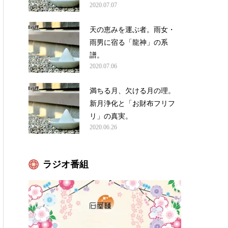
2020.07.07
天の恵みを運ぶ者。雨女・
雨男に宿る「龍神」の系
譜。
2020.07.06
満ちる月、欠ける月の理。
新月浄化と「お財布フリフ
リ」の真実。
2020.06.26
ラジオ番組