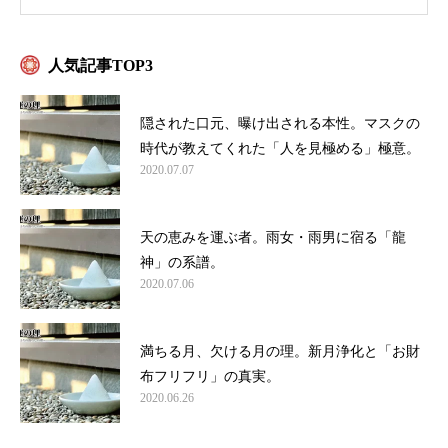
人気記事TOP3
隠された口元、曝け出される本性。マスクの
時代が教えてくれた「人を見極める」極意。
2020.07.07
天の恵みを運ぶ者。雨女・雨男に宿る「龍
神」の系譜。
2020.07.06
満ちる月、欠ける月の理。新月浄化と「お財
布フリフリ」の真実。
2020.06.26