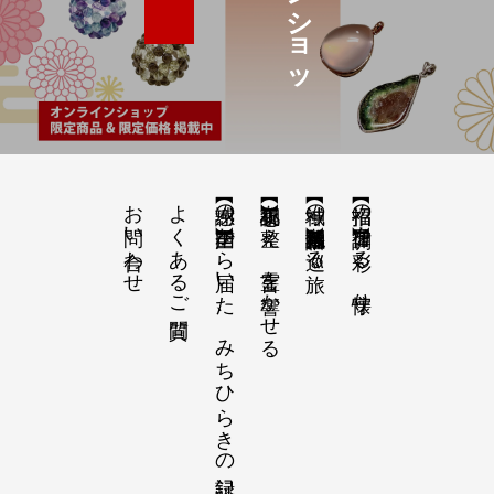
お問い合わせ
よくあるご質問
【感謝の声】全国から届いた、みちひらきの記録
【祝詞集】心を整え、言霊を響かせる
【神域の系譜】神社仏閣・自然を巡る旅
【招福の調律】日々を彩る、懐守り