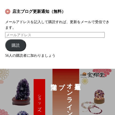
店主ブログ更新通知（無料）
メールアドレスを記入して購読すれば、更新をメールで受信でき
ます。
購読
56人の購読者に加わりましょう
プ
オ
ン
ラ
イ
ン
シ
ョ
ッ
ショップへ