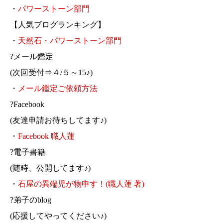
・
パワーストーン部門
【人気ブログランキング】
・
天然石・パワーストーン部門
?メール鑑定
(次回受付⇒４/５～15♪)
・
メール鑑定ご依頼方法
?Facebook
(友達申請お待ちしてます♪)
・
Facebook 職人蓮
?電子書籍
(随時、公開してます♪)
・
石屋の異端児が物申す！(職人蓮 著)
?弟子のblog
(応援してやってください♪)